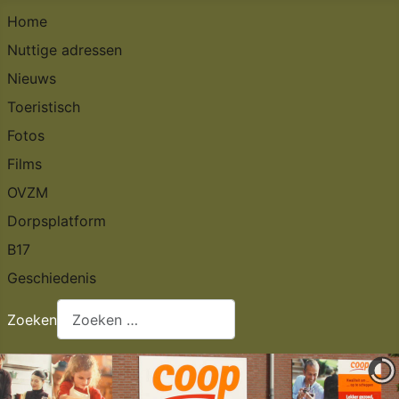
Home
Nuttige adressen
Nieuws
Toeristisch
Fotos
Films
OVZM
Dorpsplatform
B17
Geschiedenis
Zoeken