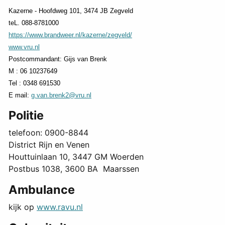
Kazerne - Hoofdweg 101, 3474 JB Zegveld
teL. 088-8781000
https://www.brandweer.nl/kazerne/zegveld/
www.vru.nl
Postcommandant: Gijs van Brenk
M : 06 10237649
Tel : 0348 691530
E mail:
g.van.brenk2@vru.nl
Politie
telefoon: 0900-8844
District Rijn en Venen
Houttuinlaan 10, 3447 GM Woerden
Postbus 1038, 3600 BA Maarssen
Ambulance
kijk op
www.ravu.nl