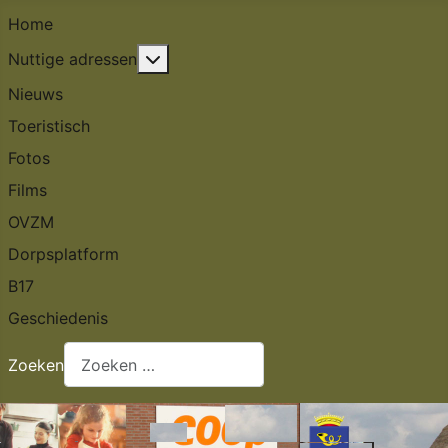
Home
Meer over: Nuttige adressen
Nuttige adressen
Nieuws
Toeristisch
Fotos
Films
OVZM
Dorpsplatform
B17
Geschiedenis
Zoeken