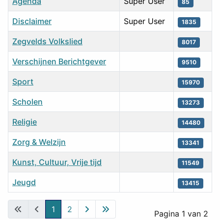
Agenda
Super User
85
Disclaimer
Super User
1835
Zegvelds Volkslied
8017
Verschijnen Berichtgever
9510
Sport
15970
Scholen
13273
Religie
14480
Zorg & Welzijn
13341
Kunst, Cultuur, Vrije tijd
11549
Jeugd
13415
Artikelen
1
2
Pagina 1 van 2