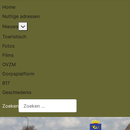
Home
Nuttige adressen
Meer over: Nieuws
Nieuws
Toeristisch
Fotos
Films
OVZM
Dorpsplatform
B17
Geschiedenis
Zoeken