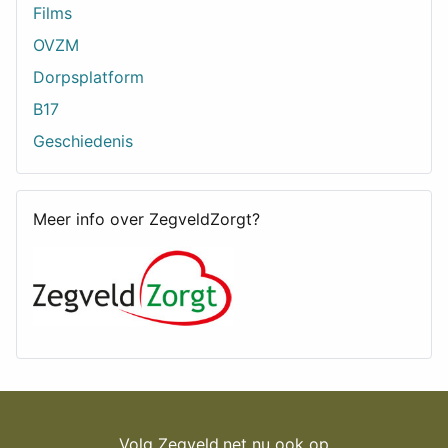
Films
OVZM
Dorpsplatform
B17
Geschiedenis
Meer info over ZegveldZorgt?
Volg Zegveld.net nu ook op