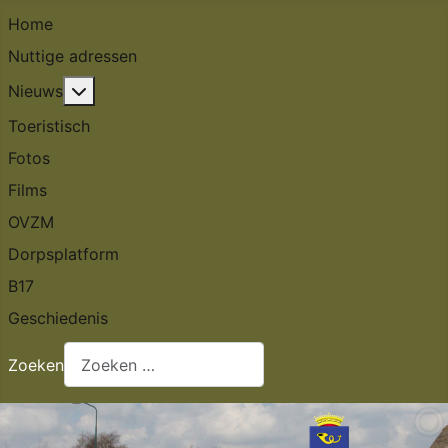
Home
Nuttige adressen
Meer over: Nieuws
Nieuws
Toeristisch
Fotos
Films
OVZM
Dorpsplatform
B17
Geschiedenis
Zoeken