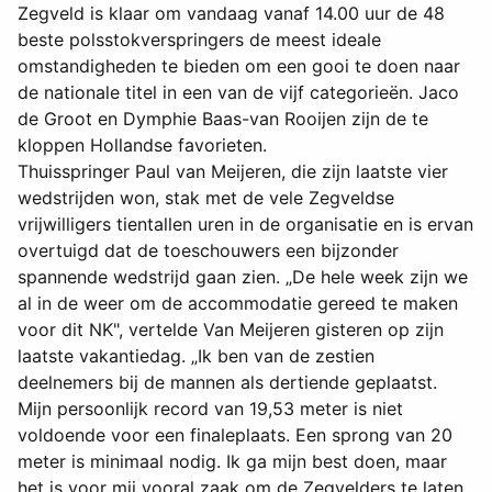
Zegveld is klaar om vandaag vanaf 14.00 uur de 48
beste polsstokverspringers de meest ideale
omstandigheden te bieden om een gooi te doen naar
de nationale titel in een van de vijf categorieën. Jaco
de Groot en Dymphie Baas-van Rooijen zijn de te
kloppen Hollandse favorieten.
Thuisspringer Paul van Meijeren, die zijn laatste vier
wedstrijden won, stak met de vele Zegveldse
vrijwilligers tientallen uren in de organisatie en is ervan
overtuigd dat de toeschouwers een bijzonder
spannende wedstrijd gaan zien. „De hele week zijn we
al in de weer om de accommodatie gereed te maken
voor dit NK", vertelde Van Meijeren gisteren op zijn
laatste vakantiedag. „Ik ben van de zestien
deelnemers bij de mannen als dertiende geplaatst.
Mijn persoonlijk record van 19,53 meter is niet
voldoende voor een finaleplaats. Een sprong van 20
meter is minimaal nodig. Ik ga mijn best doen, maar
het is voor mij vooral zaak om de Zegvelders te laten