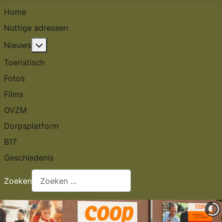
Home
Nuttige adressen
Meer over: Nieuws
Nieuws
Toeristisch
Fotos
Films
OVZM
Dorpsplatform
B17
Geschiedenis
Zoeken