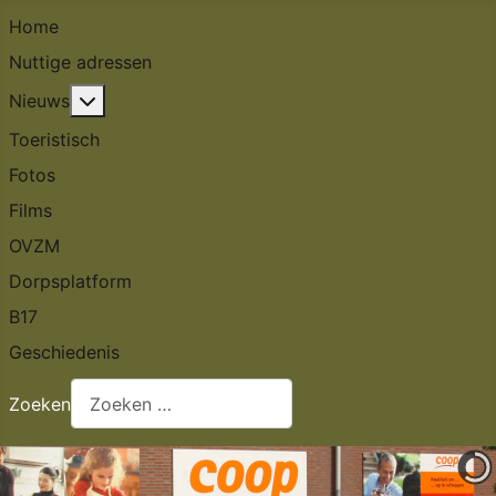
Home
Nuttige adressen
Meer over: Nieuws
Nieuws
Toeristisch
Fotos
Films
OVZM
Dorpsplatform
B17
Geschiedenis
Zoeken