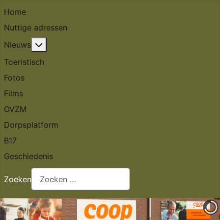
Home
Nuttige adressen
Meer over: Nieuws
Nieuws
Toeristisch
Fotos
Films
OVZM
Dorpsplatform
B17
Geschiedenis
Zoeken