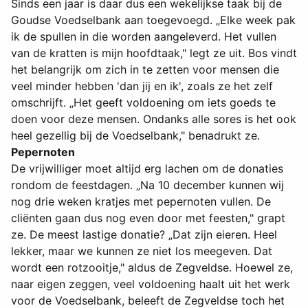
Sinds een jaar is daar dus een wekelijkse taak bij de
Goudse Voedselbank aan toegevoegd. „Elke week pak
ik de spullen in die worden aangeleverd. Het vullen
van de kratten is mijn hoofdtaak," legt ze uit. Bos vindt
het belangrijk om zich in te zetten voor mensen die
veel minder hebben 'dan jij en ik', zoals ze het zelf
omschrijft. „Het geeft voldoening om iets goeds te
doen voor deze mensen. Ondanks alle sores is het ook
heel gezellig bij de Voedselbank," benadrukt ze.
Pepernoten
De vrijwilliger moet altijd erg lachen om de donaties
rondom de feestdagen. „Na 10 december kunnen wij
nog drie weken kratjes met pepernoten vullen. De
cliënten gaan dus nog even door met feesten," grapt
ze. De meest lastige donatie? „Dat zijn eieren. Heel
lekker, maar we kunnen ze niet los meegeven. Dat
wordt een rotzooitje," aldus de Zegveldse. Hoewel ze,
naar eigen zeggen, veel voldoening haalt uit het werk
voor de Voedselbank, beleeft de Zegveldse toch het