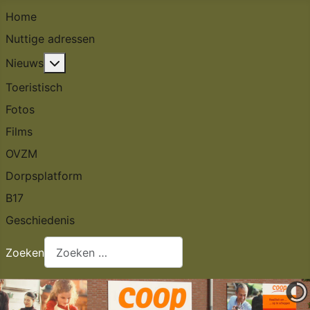
Home
Nuttige adressen
Meer over: Nieuws
Nieuws
Toeristisch
Fotos
Films
OVZM
Dorpsplatform
B17
Geschiedenis
Zoeken