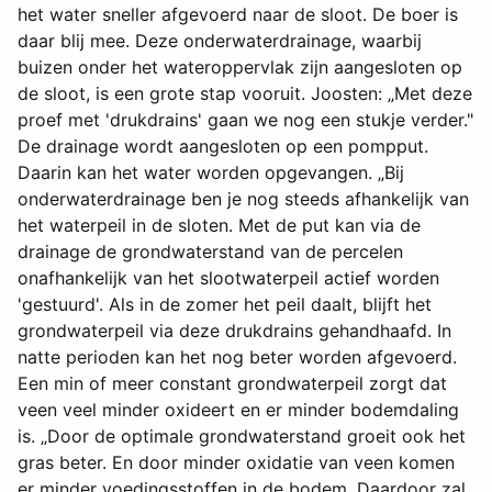
het water sneller afgevoerd naar de sloot. De boer is
daar blij mee. Deze onderwaterdrainage, waarbij
buizen onder het wateroppervlak zijn aangesloten op
de sloot, is een grote stap vooruit. Joosten: „Met deze
proef met 'drukdrains' gaan we nog een stukje verder."
De drainage wordt aangesloten op een pompput.
Daarin kan het water worden opgevangen. „Bij
onderwaterdrainage ben je nog steeds afhankelijk van
het waterpeil in de sloten. Met de put kan via de
drainage de grondwaterstand van de percelen
onafhankelijk van het slootwaterpeil actief worden
'gestuurd'. Als in de zomer het peil daalt, blijft het
grondwaterpeil via deze drukdrains gehandhaafd. In
natte perioden kan het nog beter worden afgevoerd.
Een min of meer constant grondwaterpeil zorgt dat
veen veel minder oxideert en er minder bodemdaling
is. „Door de optimale grondwaterstand groeit ook het
gras beter. En door minder oxidatie van veen komen
er minder voedingsstoffen in de bodem. Daardoor zal