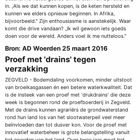
in. ,Als we dat kunnen kopen, is de keten hersteld en
kunnen we elders opnieuw beginnen. In Afrika,
bijvoorbeeld." Zijn enthousiasme is aanstekelijk. Waar
komt die drive vandaan? „Ik wil gewoon iets goeds
doen voor de wereld. Anders voel ik me nutteloos."
Bron: AD Woerden 25 maart 2016
Proef met 'drains' tegen
verzakking
ZEGVELD - Bodemdaling voorkomen, minder uitstoot
van broeikasgassen én een betere waterkwaliteit. Dat
is de insteek van een proef met 'drukdrains' die deze
week is begonnen rond de proefboerderij in Zegveld.
Met de drains kunnen agrariërs de grondwaterstand
rond hun land los van het slootwaterpeil veel meer
beïnvloeden dan tot dusver kon. Voor de proef met
innovatief waterbeheer is grote belangstelling vanuit
het noorden van het land. Over twee jaar moet het