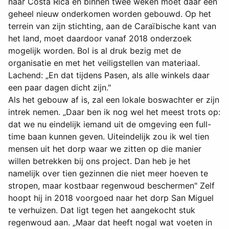
naar Costa Rica en binnen twee weken moet daar een
geheel nieuw onderkomen worden gebouwd. Op het
terrein van zijn stichting, aan de Caraïbische kant van
het land, moet daardoor vanaf 2018 onderzoek
mogelijk worden. Bol is al druk bezig met de
organisatie en met het veiligstellen van materiaal.
Lachend: „En dat tijdens Pasen, als alle winkels daar
een paar dagen dicht zijn."
Als het gebouw af is, zal een lokale boswachter er zijn
intrek nemen. „Daar ben ik nog wel het meest trots op:
dat we nu eindelijk iemand uit de omgeving een full-
time baan kunnen geven. Uiteindelijk zou ik wel tien
mensen uit het dorp waar we zitten op die manier
willen betrekken bij ons project. Dan heb je het
namelijk over tien gezinnen die niet meer hoeven te
stropen, maar kostbaar regenwoud beschermen" Zelf
hoopt hij in 2018 voorgoed naar het dorp San Miguel
te verhuizen. Dat ligt tegen het aangekocht stuk
regenwoud aan. „Maar dat heeft nogal wat voeten in