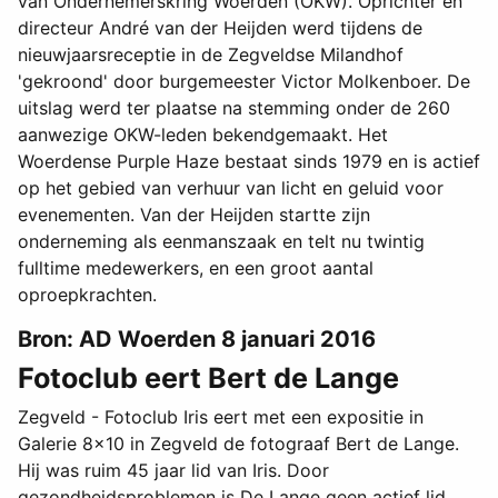
van Ondernemerskring Woerden (OKW). Oprichter en
directeur André van der Heijden werd tijdens de
nieuwjaarsreceptie in de Zegveldse Milandhof
'gekroond' door burgemeester Victor Molkenboer. De
uitslag werd ter plaatse na stemming onder de 260
aanwezige OKW-leden bekendgemaakt. Het
Woerdense Purple Haze bestaat sinds 1979 en is actief
op het gebied van verhuur van licht en geluid voor
evenementen. Van der Heijden startte zijn
onderneming als eenmanszaak en telt nu twintig
fulltime medewerkers, en een groot aantal
oproepkrachten.
Bron: AD Woerden 8 januari 2016
Fotoclub eert Bert de Lange
Zegveld - Fotoclub Iris eert met een expositie in
Galerie 8x10 in Zegveld de fotograaf Bert de Lange.
Hij was ruim 45 jaar lid van Iris. Door
gezondheidsproblemen is De Lange geen actief lid