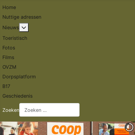
Home
Nuttige adressen
Meer over: Nieuws
Nieuws
Toeristisch
Fotos
Films
OVZM
Dorpsplatform
B17
Geschiedenis
Zoeken