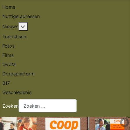
Home
Nuttige adressen
Meer over: Nieuws
Nieuws
Toeristisch
Fotos
Films
OVZM
Dorpsplatform
B17
Geschiedenis
Zoeken