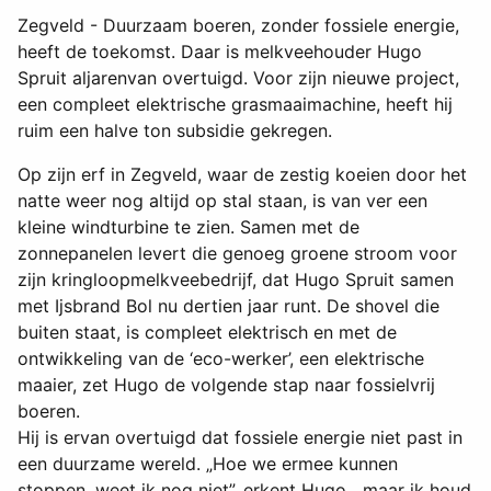
Zegveld - Duurzaam boeren, zonder fossiele energie,
heeft de toekomst. Daar is melkveehouder Hugo
Spruit aljarenvan overtuigd. Voor zijn nieuwe project,
een compleet elektrische grasmaaimachine, heeft hij
ruim een halve ton subsidie gekregen.
Op zijn erf in Zegveld, waar de zestig koeien door het
natte weer nog altijd op stal staan, is van ver een
kleine windturbine te zien. Samen met de
zonnepanelen levert die genoeg groene stroom voor
zijn kringloopmelkveebedrijf, dat Hugo Spruit samen
met Ijsbrand Bol nu dertien jaar runt. De shovel die
buiten staat, is compleet elektrisch en met de
ontwikkeling van de ‘eco-werker’, een elektrische
maaier, zet Hugo de volgende stap naar fossielvrij
boeren.
Hij is ervan overtuigd dat fossiele energie niet past in
een duurzame wereld. „Hoe we ermee kunnen
stoppen, weet ik nog niet”, erkent Hugo, „maar ik houd