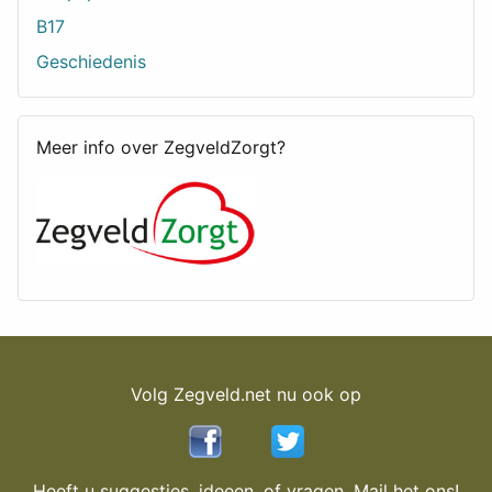
B17
Geschiedenis
Meer info over ZegveldZorgt?
Volg Zegveld.net nu ook op
Heeft u suggesties, ideeen, of vragen. Mail het ons!