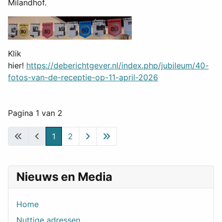
Milandhof.
Klik
hier!
https://deberichtgever.nl/index.php/jubileum/40-
fotos-van-de-receptie-op-11-april-2026
Pagina 1 van 2
1
2
Nieuws en Media
Home
Nuttige adressen