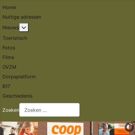
Home
Nuttige adressen
Meer over: Nieuws
Nieuws
Toeristisch
Fotos
Films
OVZM
Dorpsplatform
B17
Geschiedenis
Zoeken