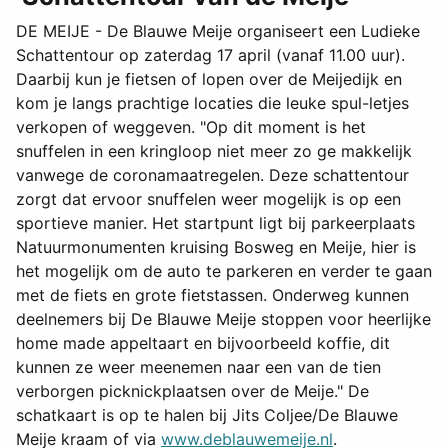
DE MEIJE - De Blauwe Meije organiseert een Ludieke
Schattentour op zaterdag 17 april (vanaf 11.00 uur).
Daarbij kun je fietsen of lopen over de Meijedijk en
kom je langs prachtige locaties die leuke spul-letjes
verkopen of weggeven. "Op dit moment is het
snuffelen in een kringloop niet meer zo ge makkelijk
vanwege de coronamaatregelen. Deze schattentour
zorgt dat ervoor snuffelen weer mogelijk is op een
sportieve manier. Het startpunt ligt bij parkeerplaats
Natuurmonumenten kruising Bosweg en Meije, hier is
het mogelijk om de auto te parkeren en verder te gaan
met de fiets en grote fietstassen. Onderweg kunnen
deelnemers bij De Blauwe Meije stoppen voor heerlijke
home made appeltaart en bijvoorbeeld koffie, dit
kunnen ze weer meenemen naar een van de tien
verborgen picknickplaatsen over de Meije." De
schatkaart is op te halen bij Jits Coljee/De Blauwe
Meije kraam of via
www.deblauwemeije.nl
.