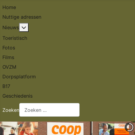
Home
Nuttige adressen
Meer over: Nieuws
Nieuws
Toeristisch
Fotos
Films
OVZM
Dorpsplatform
B17
Geschiedenis
Zoeken