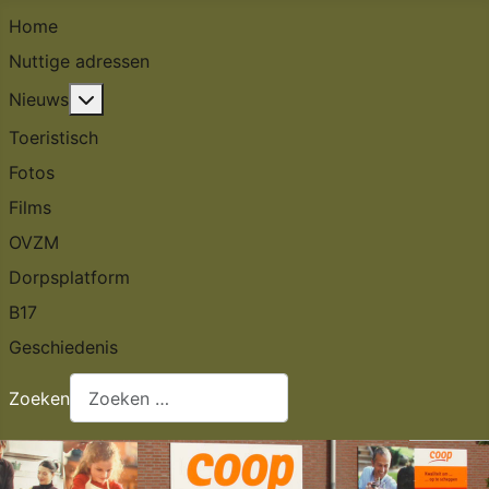
Home
Nuttige adressen
Meer over: Nieuws
Nieuws
Toeristisch
Fotos
Films
OVZM
Dorpsplatform
B17
Geschiedenis
Zoeken