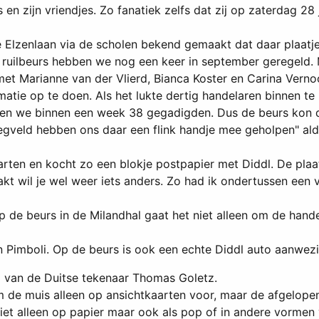
en zijn vriendjes. Zo fanatiek zelfs dat zij op zaterdag 28
de Elzenlaan via de scholen bekend gemaakt dat daar plaat
e ruilbeurs hebben we nog een keer in september geregeld. 
met Marianne van der Vlierd, Bianca Koster en Carina Verno
tie op te doen. Als het lukte dertig handelaren binnen te
en we binnen een week 38 gegadigden. Dus de beurs kon d
Zegveld hebben ons daar een flink handje mee geholpen" al
f kaarten en kocht zo een blokje postpapier met Diddl. De pl
t wil je wel weer iets anders. Zo had ik ondertussen een ver
 de beurs in de Milandhal gaat het niet alleen om de hande
n Pimboli. Op de beurs is ook een echte Diddl auto aanwezi
ng van de Duitse tekenaar Thomas Goletz.
 de muis alleen op ansichtkaarten voor, maar de afgelopen
 niet alleen op papier maar ook als pop of in andere vormen 