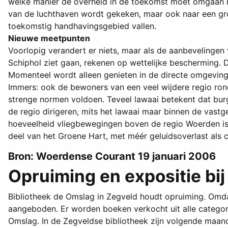
welke manier de overheid in de toekomst moet omgaan met
van de luchthaven wordt gekeken, maar ook naar een gr
toekomstig handhavingsgebied vallen.
Nieuwe meetpunten
Voorlopig verandert er niets, maar als de aanbevelingen
Schiphol ziet gaan, rekenen op wettelijke bescherming. 
Momenteel wordt alleen genieten in de directe omgeving
Immers: ook de bewoners van een veel wijdere regio ron
strenge normen voldoen. Teveel lawaai betekent dat bu
de regio dirigeren, mits het lawaai maar binnen de vastge
hoeveelheid vliegbewegingen boven de regio Woerden is
deel van het Groene Hart, met méér geluidsoverlast als 
Bron: Woerdense Courant 19 januari 2006
Opruiming en expositie bi
Bibliotheek de Omslag in Zegveld houdt opruiming. Omdat
aangeboden. Er worden boeken verkocht uit alle categori
Omslag. In de Zegveldse bibliotheek zijn volgende maan