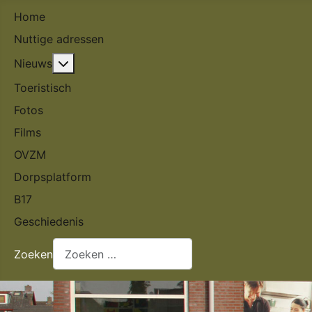
Home
Nuttige adressen
Meer over: Nieuws
Nieuws
Toeristisch
Fotos
Films
OVZM
Dorpsplatform
B17
Geschiedenis
Zoeken