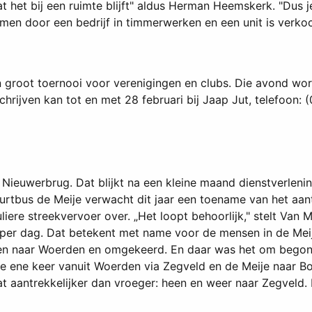
t het bij een ruimte blijft" aldus Herman Heemskerk. "Dus 
men door een bedrijf in timmerwerken en een unit is verkoch
 groot toernooi voor verenigingen en clubs. Die avond wo
schrijven kan tot en met 28 februari bij Jaap Jut, telefoon:
n Nieuwerbrug. Dat blijkt na een kleine maand dienstverle
urtbus de Meije verwacht dit jaar een toename van het aa
iere streekvervoer over. „Het loopt behoorlijk," stelt Van 
n per dag. Dat betekent met name voor de mensen in de Mei
 naar Woerden en omgekeerd. En daar was het om begonnen.'
De ene keer vanuit Woerden via Zegveld en de Meije naar 
 aantrekkelijker dan vroeger: heen en weer naar Zegveld. E