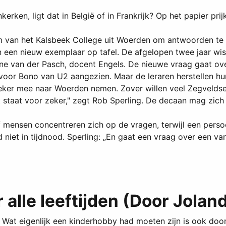
inkerken, ligt dat in België of in Frankrijk? Op het papier
am van het Kalsbeek College uit Woerden om antwoorden te 
een nieuw exemplaar op tafel. De afgelopen twee jaar wist
jne van der Pasch, docent Engels. De nieuwe vraag gaat over
voor Bono van U2 aangezien. Maar de leraren herstellen hun
beker mee naar Woerden nemen. Zover willen veel Zegvelds
, dat staat voor zeker," zegt Rob Sperling. De decaan mag z
jf mensen concentreren zich op de vragen, terwijl een perso
niet in tijdnood. Sperling: „En gaat een vraag over een va
alle leeftijden (Door Joland
. Wat eigenlijk een kinderhobby had moeten zijn is ook doorg