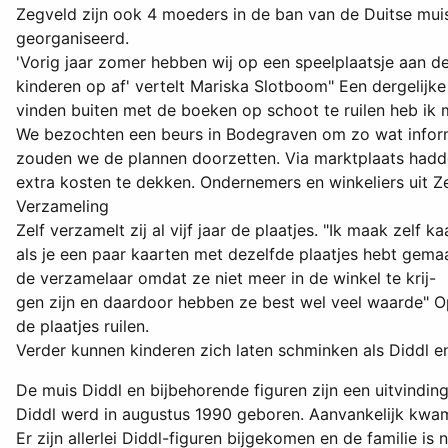
Zegveld zijn ook 4 moeders in de ban van de Duitse muis 
georganiseerd.
'Vorig jaar zomer hebben wij op een speelplaatsje aan 
kinderen op af' vertelt Mariska Slotboom" Een dergelijk
vinden buiten met de boeken op schoot te ruilen heb ik 
We bezochten een beurs in Bodegraven om zo wat informa
zouden we de plannen doorzetten. Via marktplaats hadd
extra kosten te dekken. Ondernemers en winkeliers uit 
Verzameling
Zelf verzamelt zij al vijf jaar de plaatjes. "Ik maak zel
als je een paar kaarten met dezelfde plaatjes hebt gemaak
de verzamelaar omdat ze niet meer in de winkel te krij-
gen zijn en daardoor hebben ze best wel veel waarde" Op
de plaatjes ruilen.
Verder kunnen kinderen zich laten schminken als Diddl e
De muis Diddl en bijbehorende figuren zijn een uitvindi
Diddl werd in augustus 1990 geboren. Aanvankelijk kwam
Er zijn allerlei Diddl-figuren bijgekomen en de familie is