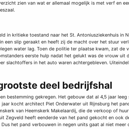
verzicht zien van wat er allemaal mogelijk is met verf en e
eszaal.
ld in kritieke toestand naar het St. Antoniusziekenhuis in 
 een slip geraakt en heeft zij de macht over het stuur ver
legen water lag. Toen de politie ter plaatse kwam, zat de
 omstanders eerste hulp nadat het gelukt was de vrouw uit
r slachtoffers in het auto waren achtergebleven. Uiteindelij
ootste deel bedrijfshal
n bestemming gekregen. Het gebouw dat al 4,5 jaar leeg st
ig jaar kocht architect Piet Onderwater uit Rijnsburg het p
erk van Heemskerk Makelaardij, die de verkoop of huur va
 uit Zegveld heeft eenderde van het pand gekocht en ook d
. Dus het pand verbouwen in negen units gaat al niet meer