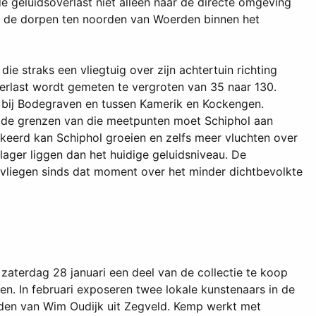
e geluidsoverlast niet alleen naar de directe omgeving
n de dorpen ten noorden van Woerden binnen het
 straks een vliegtuig over zijn achtertuin richting
verlast wordt gemeten te vergroten van 35 naar 130.
, bij Bodegraven en tussen Kamerik en Kockengen.
en de grenzen van die meetpunten moet Schiphol aan
eerd kan Schiphol groeien en zelfs meer vluchten over
 lager liggen dan het huidige geluidsniveau. De
vliegen sinds dat moment over het minder dichtbevolkte
zaterdag 28 januari een deel van de collectie te koop
n. In februari exposeren twee lokale kunstenaars in de
lden van Wim Oudijk uit Zegveld. Kemp werkt met