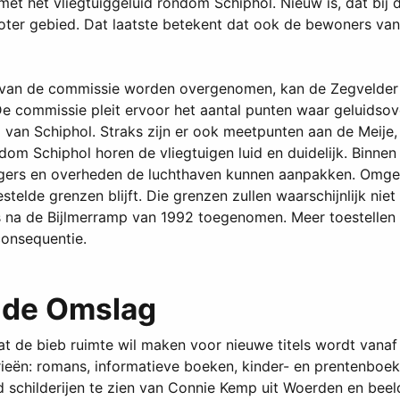
 het vliegtuiggeluid rondom Schiphol. Nieuw is, dat bij d
oter gebied. Dat laatste betekent dat ook de bewoners va
 van de commissie worden overgenomen, kan de Zegvelder die
De commissie pleit ervoor het aantal punten waar geluidso
 van Schiphol. Straks zijn er ook meetpunten aan de Meije
dom Schiphol horen de vliegtuigen luid en duidelijk. Binn
rgers en overheden de luchthaven kunnen aanpakken. Omgek
stelde grenzen blijft. Die grenzen zullen waarschijnlijk niet
 na de Bijlmerramp van 1992 toegenomen. Meer toestellen 
consequentie.
j de Omslag
 de bieb ruimte wil maken voor nieuwe titels wordt vanaf 
eën: romans, informatieve boeken, kinder- en prentenboeke
d schilderijen te zien van Connie Kemp uit Woerden en bee