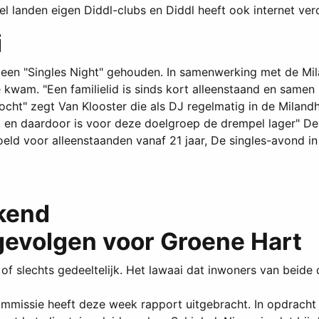
eel landen eigen Diddl-clubs en Diddl heeft ook internet ver
i
 een "Singles Night" gehouden. In samenwerking met de Mil
kwam. "Een familielid is sinds kort alleenstaand en samen m
kocht" zegt Van Klooster die als DJ regelmatig in de Miland
eek en daardoor is voor deze doelgroep de drempel lager" 
oeld voor alleenstaanden vanaf 21 jaar, De singles-avond 
rkend
gevolgen voor Groene Hart
t, of slechts gedeeltelijk. Het lawaai dat inwoners van be
ommissie heeft deze week rapport uitgebracht. In opdracht