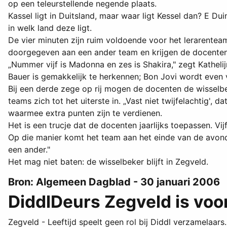
op een teleurstellende negende plaats.
Kassel ligt in Duitsland, maar waar ligt Kessel dan? E Du
in welk land deze ligt.
De vier minuten zijn ruim voldoende voor het lerarente
doorgegeven aan een ander team en krijgen de docenten 
„Nummer vijf is Madonna en zes is Shakira," zegt Katheli
Bauer is gemakkelijk te herkennen; Bon Jovi wordt even 
Bij een derde zege op rij mogen de docenten de wissel
teams zich tot het uiterste in. „Vast niet twijfelachtig'
waarmee extra punten zijn te verdienen.
Het is een trucje dat de docenten jaarlijks toepassen. Vi
Op die manier komt het team aan het einde van de avond 
een ander."
Het mag niet baten: de wisselbeker blijft in Zegveld.
Bron: Algemeen Dagblad - 30 januari 2006
DiddlDeurs Zegveld is voor 
Zegveld - Leeftijd speelt geen rol bij Diddl verzamelaars