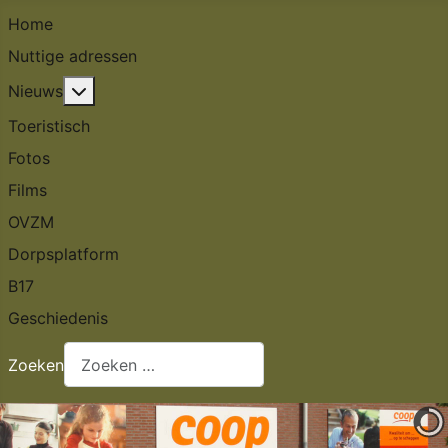
Home
Nuttige adressen
Meer over: Nieuws
Nieuws
Toeristisch
Fotos
Films
OVZM
Dorpsplatform
B17
Geschiedenis
Zoeken