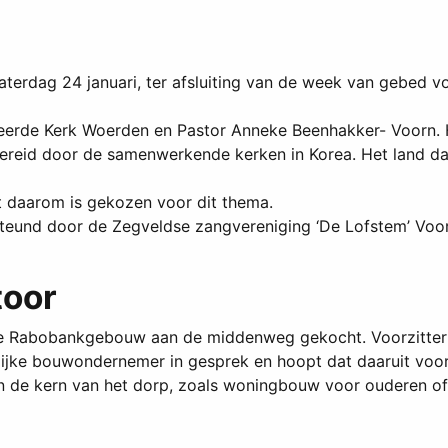
zaterdag 24 januari, ter afsluiting van de week van gebed 
eerde Kerk Woerden en Pastor Anneke Beenhakker- Voorn. H
bereid door de samenwerkende kerken in Korea. Het land da
t daarom is gekozen voor dit thema.
teund door de Zegveldse zangvereniging ‘De Lofstem’ Voor
toor
ge Rabobankgebouw aan de middenweg gekocht. Voorzitter
lijke bouwondernemer in gesprek en hoopt dat daaruit voort
n de kern van het dorp, zoals woningbouw voor ouderen of j