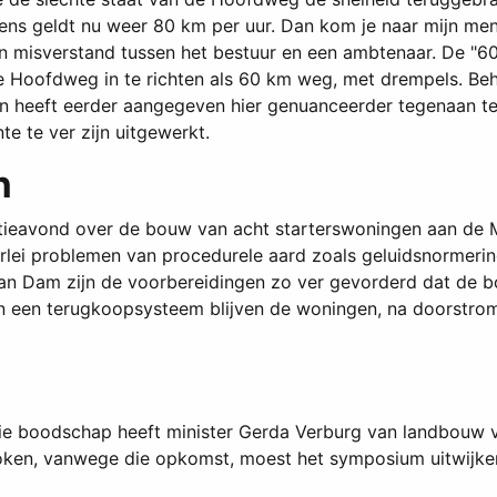
ns geldt nu weer 80 km per uur. Dan kom je naar mijn menin
een misverstand tussen het bestuur en een ambtenaar. De "
e Hoofdweg in te richten als 60 km weg, met drempels. Behe
en heeft eerder aangegeven hier genuanceerder tegenaan te
e te ver zijn uitgewerkt.
n
matieavond over de bouw van acht starterswoningen aan de 
lei problemen van procedurele aard zoals geluidsnormering
van Dam zijn de voorbereidingen zo ver gevorderd dat de b
en terugkoopsysteem blijven de woningen, na doorstroming
die boodschap heeft minister Gerda Verburg van landbouw 
ken, vanwege die opkomst, moest het symposium uitwijken 