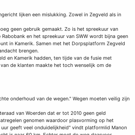
ericht lijken een mislukking. Zowel in Zegveld als in
noeg geen gebruik gemaakt. Zo is het spreekuur van
 de Rabobank en het spreekuur van SWW wordt bijna geen
punt in Kamerik. Samen met het Dorpsplatform Zegveld
andacht brengen.
ld en Kamerik hadden, ten tijde van de fusie met
 van de klanten maakte het toch wenselijk om de
echte onderhoud van de wegen." Wegen moeten veilig zijn
nteraad van Woerden dat er tot 2010 geen geld
n maatregelen genomen waardoor plasvorming op het
ur geeft veel onduidelijkheid" vindt platformlid Manon
cht is naar 60 km. Echter moet de weg daarvoor