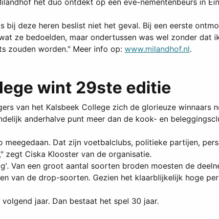
ilandhof het duo ontdekt op een eve-nementenbeurs in Ein
s bij deze heren beslist niet het geval. Bij een eerste ontmoe
ee wat ze bedoelden, maar ondertussen was wel zonder dat 
cts zouden worden." Meer info op:
www.milandhof.nl
.
lege wint 29ste editie
s van het Kalsbeek College zich de glorieuze winnaars no
elijk anderhalve punt meer dan de kook- en beleggingsclub
 meegedaan. Dat zijn voetbalclubs, politieke partijen, per
" zegt Ciska Klooster van de organisatie.
g'. Van een groot aantal soorten broden moesten de deel
 van de drop-soorten. Gezien het klaarblijkelijk hoge pe
volgend jaar. Dan bestaat het spel 30 jaar.