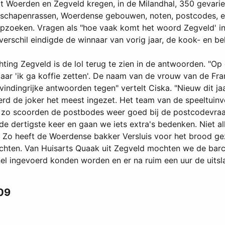
it Woerden en Zegveld kregen, in de Milandhal, 350 gevari
, schapenrassen, Woerdense gebouwen, noten, postcodes, e
zoeken. Vragen als "hoe vaak komt het woord Zegveld' in
rschil eindigde de winnaar van vorig jaar, de kook- en bel
hting Zegveld is de lol terug te zien in de antwoorden. "Op
maar 'ik ga koffie zetten'. De naam van de vrouw van de F
ndingrijke antwoorden tegen" vertelt Ciska. "Nieuw dit jaar
rd de joker het meest ingezet. Het team van de speeltuinv
n zo scoorden de postbodes weer goed bij de postcodevra
e dertigste keer en gaan we iets extra's bedenken. Niet al
. Zo heeft de Woerdense bakker Versluis voor het brood 
chten. Van Huisarts Quaak uit Zegveld mochten we de barc
 ingevoerd konden worden en er na ruim een uur de uitsla
009