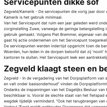
Servicepunten dikke sof
Zegveld/Kamerik - De servicepunten die vorig jaar door d
Kamerik is het gebruik minimaal.
Van het Servicepunt dat ruim een jaar geleden werd ond
zorginstelling Zuwe, vanwege de geringe belangstelling
gebruik gemaakt. Volgens Piet Bremmer, eigenaar van d
gaat hij actie ondernemen om het Servicepunt toegankel
De servicepunten werden indertijd opgericht toen de ba
Woerden, hun leden in de dorpen beloofd dat zij 'nooi
kantoren te sluiten. Het Servicepunt leek een aantrekkelijk
Zegveld klaagt steen en 
Zegveld - In de vergadering van het Dorpsplatform van a
en valt onder basisonderhoud" vinden de Dorpsplatforml
Ondanks de inspanningen van het Dagelijks Bestuur van 
beschikbaar is. Vooral de slechte staat van het fietspa
wegdek tijdelijk verminderd. "Ook het terugbrengen van
Verheul "Eerst meldt wethouder Groeneweg dat vanwege 