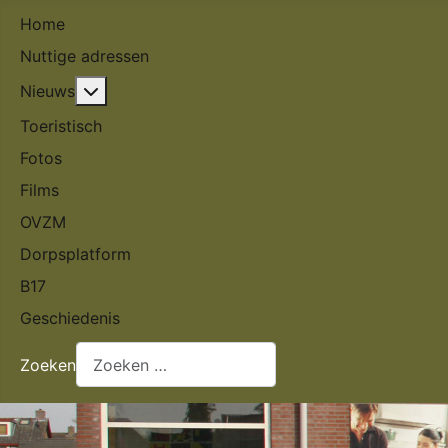
Home
Nuttige adressen
Meer over: Nieuws
Nieuws
Toeristisch
Fotos
Films
OVZM
Dorpsplatform
B17
Geschiedenis
Zoeken