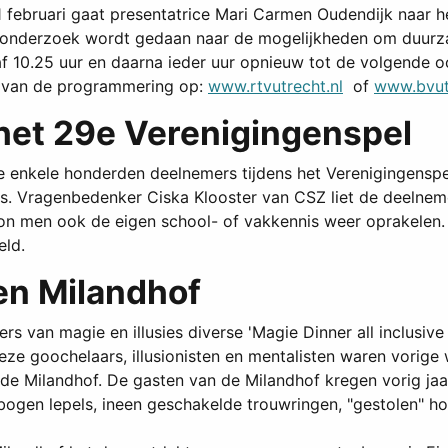
februari gaat presentatrice Mari Carmen Oudendijk naar he
ar onderzoek wordt gedaan naar de mogelijkheden om duurz
f 10.25 uur en daarna ieder uur opnieuw tot de volgende o
ht van de programmering op:
www.rtvutrecht.nl
of
www.bvut
 het 29e Verenigingenspel
 enkele honderden deelnemers tijdens het Verenigingenspel
was. Vragenbedenker Ciska Klooster van CSZ liet de deelne
on men ook de eigen school- of vakkennis weer oprakelen.
eld.
ten Milandhof
s van magie en illusies diverse 'Magie Dinner all inclusive
ze goochelaars, illusionisten en mentalisten waren vorige
n de Milandhof. De gasten van de Milandhof kregen vorig jaa
bogen lepels, ineen geschakelde trouwringen, "gestolen" h