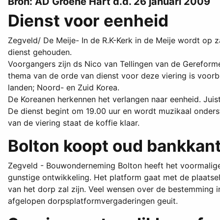
Bron: AD Groene Hart d.d. 26 januari 2009
Dienst voor eenheid
Zegveld/ De Meije- In de R.K-Kerk in de Meije wordt op 
dienst gehouden.
Voorgangers zijn ds Nico van Tellingen van de Gereform
thema van de orde van dienst voor deze viering is voor
landen; Noord- en Zuid Korea.
De Koreanen herkennen het verlangen naar eenheid. Juis
De dienst begint om 19.00 uur en wordt muzikaal onders
van de viering staat de koffie klaar.
Bolton koopt oud bankkan
Zegveld - Bouwonderneming Bolton heeft het voormali
gunstige ontwikkeling. Het platform gaat met de plaatse
van het dorp zal zijn. Veel wensen over de bestemming i
afgelopen dorpsplatformvergaderingen geuit.