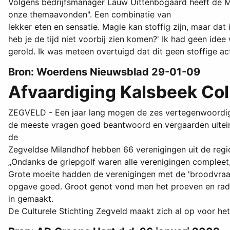
Volgens bedrijfsmanager Lauw Uittenbogaard heeft de M
onze themaavonden". Een combinatie van
lekker eten en sensatie. Magie kan stoffig zijn, maar dat i
heb je de tijd niet voorbij zien komen?' Ik had geen id
gerold. Ik was meteen overtuigd dat dit geen stoffige a
Bron: Woerdens Nieuwsblad 29-01-09
Afvaardiging Kalsbeek Col
ZEGVELD - Een jaar lang mogen de zes vertegenwoordiger
de meeste vragen goed beantwoord en vergaarden uiteind
de
Zegveldse Milandhof hebben 66 verenigingen uit de regio
„Ondanks de griepgolf waren alle verenigingen compleet,
Grote moeite hadden de verenigingen met de 'broodvraa
opgave goed. Groot genot vond men het proeven en raden
in gemaakt.
De Culturele Stichting Zegveld maakt zich al op voor het 