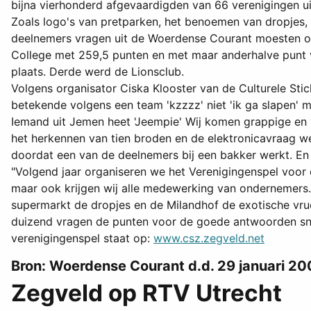
bijna vierhonderd afgevaardigden van 66 verenigingen u
Zoals logo's van pretparken, het benoemen van dropjes
deelnemers vragen uit de Woerdense Courant moesten op
College met 259,5 punten en met maar anderhalve punt ve
plaats. Derde werd de Lionsclub.
Volgens organisator Ciska Klooster van de Culturele Stic
betekende volgens een team 'kzzzz' niet 'ik ga slapen' 
Iemand uit Jemen heet 'Jeempie' Wij komen grappige en vi
het herkennen van tien broden en de elektronicavraag we
doordat een van de deelnemers bij een bakker werkt. E
"Volgend jaar organiseren we het Verenigingenspel voor d
maar ook krijgen wij alle medewerking van ondernemers
supermarkt de dropjes en de Milandhof de exotische vru
duizend vragen de punten voor de goede antwoorden snel
verenigingenspel staat op:
www.csz.zegveld.net
Bron: Woerdense Courant d.d. 29 januari 2
Zegveld op RTV Utrecht