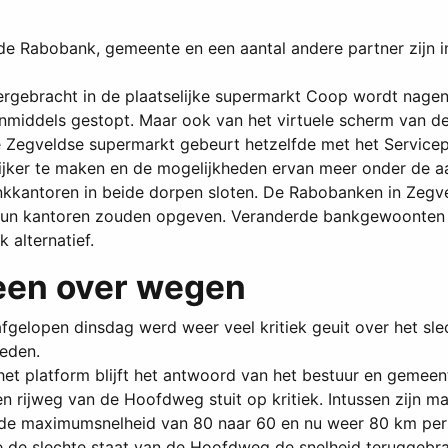
e Rabobank, gemeente en een aantal andere partner zijn ing
ergebracht in de plaatselijke supermarkt Coop wordt nage
 inmiddels gestopt. Maar ook van het virtuele scherm van
e Zegveldse supermarkt gebeurt hetzelfde met het Service
ijker te maken en de mogelijkheden ervan meer onder de a
nkkantoren in beide dorpen sloten. De Rabobanken in Zegve
t' hun kantoren zouden opgeven. Veranderde bankgewoonten
 alternatief.
been over wegen
fgelopen dinsdag werd weer veel kritiek geuit over het sl
eden.
het platform blijft het antwoord van het bestuur en gemee
d en rijweg van de Hoofdweg stuit op kritiek. Intussen zij
 de maximumsnelheid van 80 naar 60 en nu weer 80 km per u
de slechte staat van de Hoofdweg de snelheid teruggebra