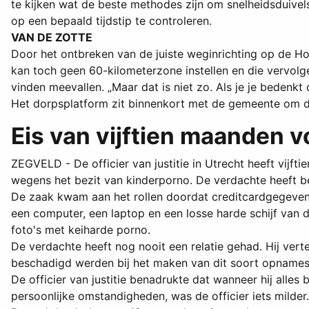
te kijken wat de beste methodes zijn om snelheidsduive
op een bepaald tijdstip te controleren.
VAN DE ZOTTE
Door het ontbreken van de juiste weginrichting op de H
kan toch geen 60-kilometerzone instellen en die vervol
vinden meevallen. „Maar dat is niet zo. Als je je bedenkt
Het dorpsplatform zit binnenkort met de gemeente om de 
Eis van vijftien maanden v
ZEGVELD - De officier van justitie in Utrecht heeft vij
wegens het bezit van kinderporno. De verdachte heeft be
De zaak kwam aan het rollen doordat creditcardgegeven
een computer, een laptop en een losse harde schijf van 
foto's met keiharde porno.
De verdachte heeft nog nooit een relatie gehad. Hij vert
beschadigd werden bij het maken van dit soort opnames.
De officier van justitie benadrukte dat wanneer hij alles
persoonlijke omstandigheden, was de officier iets milder