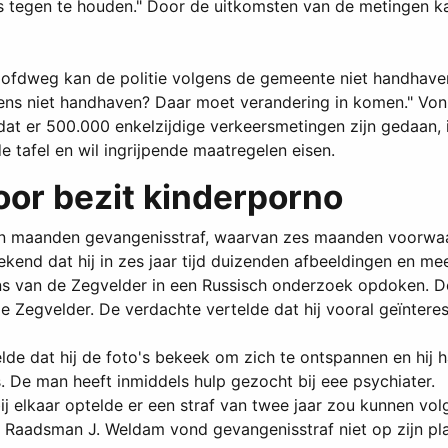
ls tegen te houden." Door de uitkomsten van de metingen 
oofdweg kan de politie volgens de gemeente niet handhaven
gens niet handhaven? Daar moet verandering in komen." Vo
 dat er 500.000 enkelzijdige verkeersmetingen zijn gedaan, 
tafel en wil ingrijpende maatregelen eisen.
oor bezit kinderporno
ftien maanden gevangenisstraf, waarvan zes maanden voorwaa
kend dat hij in zes jaar tijd duizenden afbeeldingen en m
s van de Zegvelder in een Russisch onderzoek opdoken. De
de Zegvelder. De verdachte vertelde dat hij vooral geïnter
elde dat hij de foto's bekeek om zich te ontspannen en hij 
 De man heeft inmiddels hulp gezocht bij eee psychiater.
 bij elkaar optelde er een straf van twee jaar zou kunnen v
. Raadsman J. Weldam vond gevangenisstraf niet op zijn pla