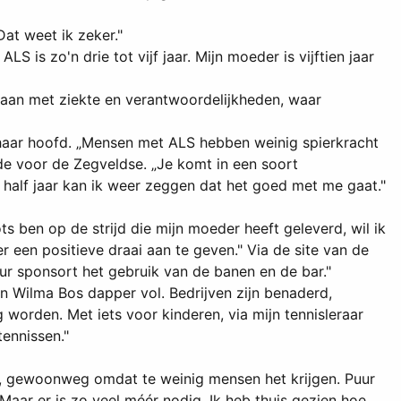
Dat weet ik zeker."
s zo'n drie tot vijf jaar. Mijn moeder is vijftien jaar
mgaan met ziekte en verantwoordelijkheden, waar
 haar hoofd. „Mensen met ALS hebben weinig spierkracht
de voor de Zegveldse. „Je komt in een soort
te half jaar kan ik weer zeggen dat het goed met me gaat."
ts ben op de strijd die mijn moeder heeft geleverd, wil ik
 een positieve draai aan te geven." Via de site van de
ur sponsort het gebruik van de banen en de bar."
n Wilma Bos dapper vol. Bedrijven zijn benaderd,
orden. Met iets voor kinderen, via mijn tennisleraar
tennissen."
LS, gewoonweg omdat te weinig mensen het krijgen. Puur
aar er is zo veel méér nodig. Ik heb thuis gezien hoe