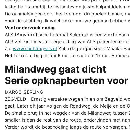
lastig het is om bij de instanties de juiste hulpmiddelen l
De aanmeldingen voor het toernooi druppelen binnen, maa
voor de stichting. Ik weet zeker dat we gedaan hebben 
Veel onderzoek nodig
ALS (Amyotrofische Lateraal Sclerose is een ziekte van de
ALS zet zich in voor begeleiding van ALS patiënten en o
Zie
www.stichting-als.nl
Zaterdag organiseert Maaike Burg
Het toernooi begint om 9 uur en sluit om 17 uur. Aanmel
Milandweg gaat dicht
Serie opknapbeurten voor
MARGO GERLING
ZEGVELD - Ernstig verzakte wegen in en om Zegveld word
gaat. Later dit jaar volgen de Rondweg, de Meije en de 
De smalle brug in het wegdek van de Milandweg tussen 
smaller is dan de rest van de route, ondervinden met n
Verder wordt de beschoeiing langs de route vervangen. N