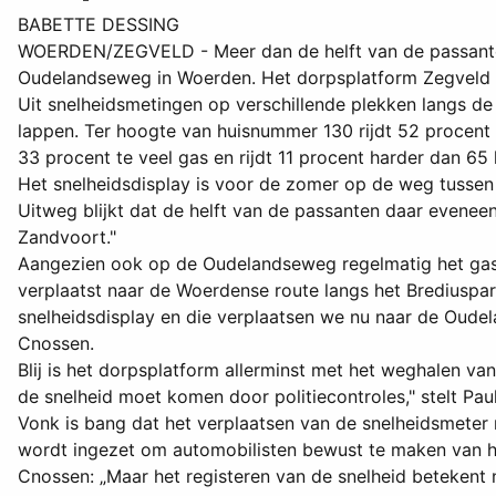
BABETTE DESSING
WOERDEN/ZEGVELD - Meer dan de helft van de passanten 
Oudelandseweg in Woerden. Het dorpsplatform Zegveld i
Uit snelheidsmetingen op verschillende plekken langs d
lappen. Ter hoogte van huisnummer 130 rijdt 52 procent h
33 procent te veel gas en rijdt 11 procent harder dan 65 
Het snelheidsdisplay is voor de zomer op de weg tusse
Uitweg blijkt dat de helft van de passanten daar eveneens
Zandvoort."
Aangezien ook op de Oudelandseweg regelmatig het gas
verplaatst naar de Woerdense route langs het Brediusp
snelheidsdisplay en die verplaatsen we nu naar de Oude
Cnossen.
Blij is het dorpsplatform allerminst met het weghalen v
de snelheid moet komen door politiecontroles," stelt Pa
Vonk is bang dat het verplaatsen van de snelheidsmeter
wordt ingezet om automobilisten bewust te maken van hu
Cnossen: „Maar het registeren van de snelheid beteken