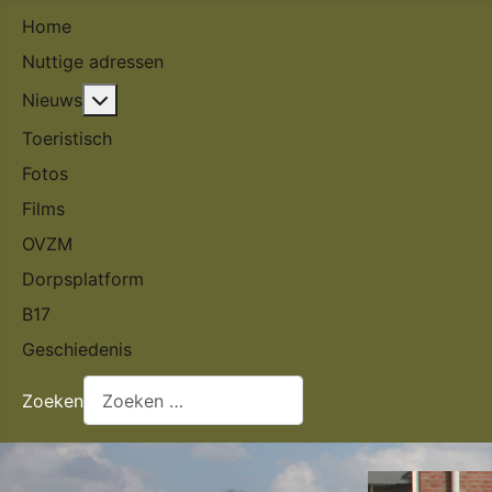
Home
Nuttige adressen
Meer over: Nieuws
Nieuws
Toeristisch
Fotos
Films
OVZM
Dorpsplatform
B17
Geschiedenis
Zoeken