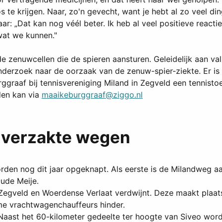
os te krijgen. Naar, zo'n gevecht, want je hebt al zo veel di
r: „Dat kan nog véél beter. Ik heb al veel positieve react
wat we kunnen."
 zenuwcellen die de spieren aansturen. Geleidelijk aan vall
nderzoek naar de oorzaak van de zenuw-spier-ziekte. Er is 
graaf bij tennisvereniging Miland in Zegveld een tennistoe
den kan via
maaikeburggraaf@ziggo.nl
 verzakte wegen
en nog dit jaar opgeknapt. Als eerste is de Milandweg aa
Oude Meije.
Zegveld en Woerdense Verlaat verdwijnt. Deze maakt plaat
ame vrachtwagenchauffeurs hinder.
aast het 60-kilometer gedeelte ter hoogte van Siveo wordt