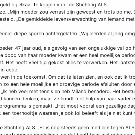
eld bij elkaar te krijgen voor de Stichting ALS.
t ze. „Mijn moeder zou verrast zijn geweest en trots op me. 
eld. „De gemiddelde levensverwachting van iemand met ALS i
Léonie, diepe sporen achtergelaten. „Wij leerden al jong o
oeder, 47 jaar oud, als gevolg van een ongelukkige val op
 de dood van haar moeder kwam er een heel moeilijke perio
af. Het heeft veel tijd gekost alles te verwerken. Het laats
n actie.
ouwen in de toekomst. Om dat te laten zien, en ook dat ik tro
o een hele moeilijke en droevige periode afsluiten door er
. „Ik heb veel met tennis en heb Miland benaderd. Het bestu
ad kunnen denken, maar ze houdt met hulp van haar vader e
ogramma is gemaakt. „Het moet vooral een gezellige dag w
n toernooitje waaraan je ook lol beleeft als je niet kunt 
de Stichting ALS. „Er is nog steeds geen medicijn tegen A
vertragende medicijnen, en dat heeft haar wel geholpen. M