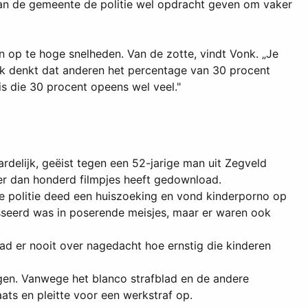
kan de gemeente de politie wel opdracht geven om vaker
 op te hoge snelheden. Van de zotte, vindt Vonk. „Je
nk denkt dat anderen het percentage van 30 procent
is die 30 procent opeens wel veel."
rdelijk, geëist tegen een 52-jarige man uit Zegveld
eer dan honderd filmpjes heeft gedownload.
 politie deed een huiszoeking en vond kinderporno op
esseerd was in poserende meisjes, maar er waren ook
had er nooit over nagedacht hoe ernstig die kinderen
olgen. Vanwege het blanco strafblad en de andere
ats en pleitte voor een werkstraf op.