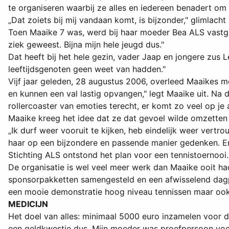
te organiseren waarbij ze alles en iedereen benadert om g
„Dat zoiets bij mij vandaan komt, is bijzonder," glimlach
Toen Maaike 7 was, werd bij haar moeder Bea ALS vastgest
ziek geweest. Bijna mijn hele jeugd dus."
Dat heeft bij het hele gezin, vader Jaap en jongere zus 
leeftijdsgenoten geen weet van hadden."
Vijf jaar geleden, 28 augustus 2006, overleed Maaikes m
en kunnen een val lastig opvangen," legt Maaike uit. Na
rollercoaster van emoties terecht, er komt zo veel op je 
Maaike kreeg het idee dat ze dat gevoel wilde omzetten i
„Ik durf weer vooruit te kijken, heb eindelijk weer vertr
haar op een bijzondere en passende manier gedenken. En z
Stichting ALS ontstond het plan voor een tennistoernooi
De organisatie is wel veel meer werk dan Maaike ooit h
sponsorpakketten samengesteld en een afwisselend dagpr
een mooie demonstratie hoog niveau tennissen maar ook ee
MEDICIJN
Het doel van alles: minimaal 5000 euro inzamelen voor 
een geldkwestie dus. Mijn moeder was proefpersoon voor 