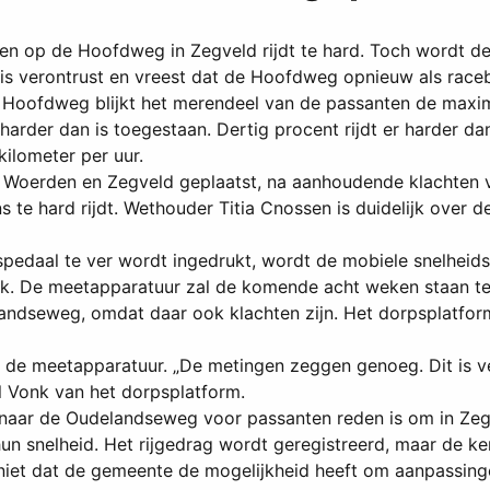
op de Hoofdweg in Zegveld rijdt te hard. Toch wordt de s
s verontrust en vreest dat de Hoofdweg opnieuw als raceb
e Hoofdweg blijkt het merendeel van de passanten de maxim
arder dan is toegestaan. Dertig procent rijdt er harder dan
kilometer per uur.
n Woerden en Zegveld geplaatst, na aanhoudende klachten 
 te hard rijdt. Wethouder Titia Cnossen is duidelijk over de
pedaal te ver wordt ingedrukt, wordt de mobiele snelhei
ark. De meetapparatuur zal de komende acht weken staan 
landseweg, omdat daar ook klachten zijn. Het dorpsplatform
an de meetapparatuur. „De metingen zeggen genoeg. Dit is v
ul Vonk van het dorpsplatform.
 naar de Oudelandseweg voor passanten reden is om in Zegv
n snelheid. Het rijgedrag wordt geregistreerd, maar de k
t niet dat de gemeente de mogelijkheid heeft om aanpassi