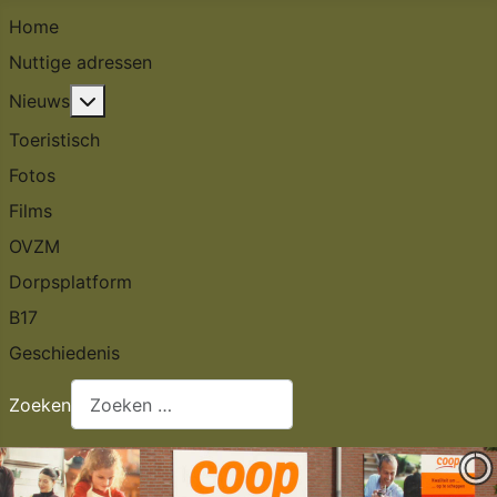
Home
Nuttige adressen
Meer over: Nieuws
Nieuws
Toeristisch
Fotos
Films
OVZM
Dorpsplatform
B17
Geschiedenis
Zoeken