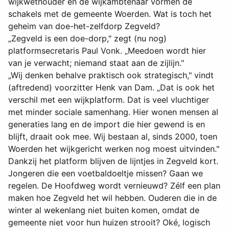
wijkwethouder en de wijkambtenaar vormen de
schakels met de gemeente Woerden. Wat is toch het
geheim van doe-het-zelfdorp Zegveld?
„Zegveld is een doe-dorp," zegt (nu nog)
platformsecretaris Paul Vonk. „Meedoen wordt hier
van je verwacht; niemand staat aan de zijlijn."
„Wij denken behalve praktisch ook strategisch," vindt
(aftredend) voorzitter Henk van Dam. „Dat is ook het
verschil met een wijkplatform. Dat is veel vluchtiger
met minder sociale samenhang. Hier wonen mensen al
generaties lang en de import die hier gewend is en
blijft, draait ook mee. Wij bestaan al, sinds 2000, toen
Woerden het wijkgericht werken nog moest uitvinden."
Dankzij het platform blijven de lijntjes in Zegveld kort.
Jongeren die een voetbaldoeltje missen? Gaan we
regelen. De Hoofdweg wordt vernieuwd? Zélf een plan
maken hoe Zegveld het wil hebben. Ouderen die in de
winter al wekenlang niet buiten komen, omdat de
gemeente niet voor hun huizen strooit? Oké, logisch