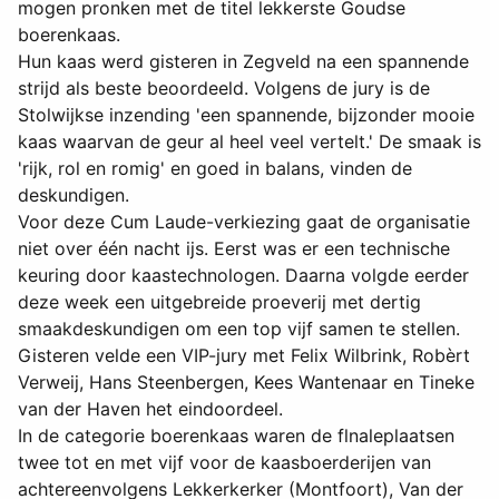
mogen pronken met de titel lekkerste Goudse
boerenkaas.
Hun kaas werd gisteren in Zegveld na een spannende
strijd als beste beoordeeld. Volgens de jury is de
Stolwijkse inzending 'een spannende, bijzonder mooie
kaas waarvan de geur al heel veel vertelt.' De smaak is
'rijk, rol en romig' en goed in balans, vinden de
deskundigen.
Voor deze Cum Laude-verkiezing gaat de organisatie
niet over één nacht ijs. Eerst was er een technische
keuring door kaastechnologen. Daarna volgde eerder
deze week een uitgebreide proeverij met dertig
smaakdeskundigen om een top vijf samen te stellen.
Gisteren velde een VIP-jury met Felix Wilbrink, Robèrt
Verweij, Hans Steenbergen, Kees Wantenaar en Tineke
van der Haven het eindoordeel.
In de categorie boerenkaas waren de flnaleplaatsen
twee tot en met vijf voor de kaasboerderijen van
achtereenvolgens Lekkerkerker (Montfoort), Van der