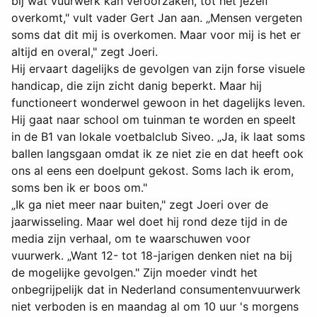
bij wat vuurwerk kan veroorzaken, tot het jezelf
overkomt," vult vader Gert Jan aan. „Mensen vergeten
soms dat dit mij is overkomen. Maar voor mij is het er
altijd en overal," zegt Joeri.
Hij ervaart dagelijks de gevolgen van zijn forse visuele
handicap, die zijn zicht danig beperkt. Maar hij
functioneert wonderwel gewoon in het dagelijks leven.
Hij gaat naar school om tuinman te worden en speelt
in de B1 van lokale voetbalclub Siveo. „Ja, ik laat soms
ballen langsgaan omdat ik ze niet zie en dat heeft ook
ons al eens een doelpunt gekost. Soms lach ik erom,
soms ben ik er boos om."
„Ik ga niet meer naar buiten," zegt Joeri over de
jaarwisseling. Maar wel doet hij rond deze tijd in de
media zijn verhaal, om te waarschuwen voor
vuurwerk. „Want 12- tot 18-jarigen denken niet na bij
de mogelijke gevolgen." Zijn moeder vindt het
onbegrijpelijk dat in Nederland consumentenvuurwerk
niet verboden is en maandag al om 10 uur 's morgens