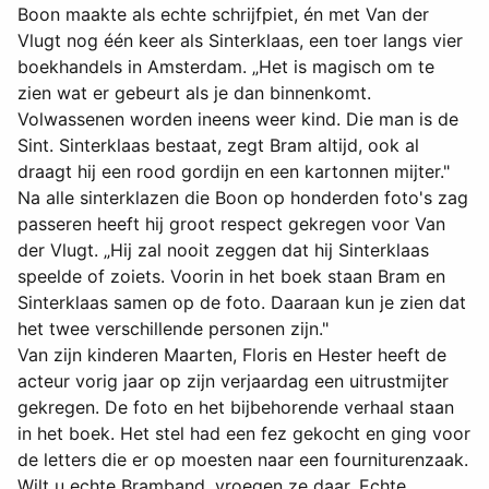
Boon maakte als echte schrijfpiet, én met Van der
Vlugt nog één keer als Sinterklaas, een toer langs vier
boekhandels in Amsterdam. „Het is magisch om te
zien wat er gebeurt als je dan binnenkomt.
Volwassenen worden ineens weer kind. Die man is de
Sint. Sinterklaas bestaat, zegt Bram altijd, ook al
draagt hij een rood gordijn en een kartonnen mijter."
Na alle sinterklazen die Boon op honderden foto's zag
passeren heeft hij groot respect gekregen voor Van
der Vlugt. „Hij zal nooit zeggen dat hij Sinterklaas
speelde of zoiets. Voorin in het boek staan Bram en
Sinterklaas samen op de foto. Daaraan kun je zien dat
het twee verschillende personen zijn."
Van zijn kinderen Maarten, Floris en Hester heeft de
acteur vorig jaar op zijn verjaardag een uitrustmijter
gekregen. De foto en het bijbehorende verhaal staan
in het boek. Het stel had een fez gekocht en ging voor
de letters die er op moesten naar een fourniturenzaak.
Wilt u echte Bramband, vroegen ze daar. Echte