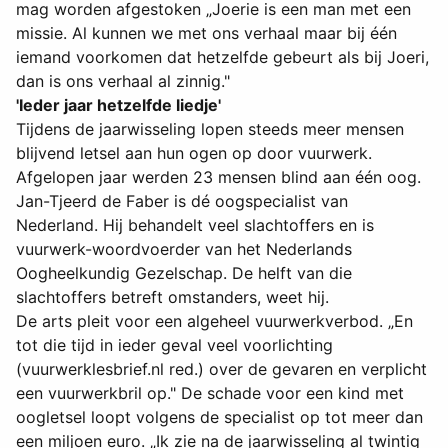
mag worden afgestoken „Joerie is een man met een
missie. Al kunnen we met ons verhaal maar bij één
iemand voorkomen dat hetzelfde gebeurt als bij Joeri,
dan is ons verhaal al zinnig."
'Ieder jaar hetzelfde liedje'
Tijdens de jaarwisseling lopen steeds meer mensen
blijvend letsel aan hun ogen op door vuurwerk.
Afgelopen jaar werden 23 mensen blind aan één oog.
Jan-Tjeerd de Faber is dé oogspecialist van
Nederland. Hij behandelt veel slachtoffers en is
vuurwerk-woordvoerder van het Nederlands
Oogheelkundig Gezelschap. De helft van die
slachtoffers betreft omstanders, weet hij.
De arts pleit voor een algeheel vuurwerkverbod. „En
tot die tijd in ieder geval veel voorlichting
(vuurwerklesbrief.nl red.) over de gevaren en verplicht
een vuurwerkbril op." De schade voor een kind met
oogletsel loopt volgens de specialist op tot meer dan
een miljoen euro. „Ik zie na de jaarwisseling al twintig