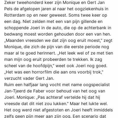
Zeker tweehonderd keer zijn Monique en Gert Jan
Pels de afgelopen jaren al naar het oogziekenhuis in
Rotterdam op en neer geweest. Soms twee keer op
een dag. Niet zelden met een van pijn gillende en
schoppende Joeri in de auto, die op de achterbank in
bedwang moest worden gehouden door een van hen.
„Maanden vreesden we dat zijn oog eruit moest," zegt
Monique, die zich de pijn van die eerste periode nog
maar al te goed herinnert. „Het leek wel of ze met tien
man mijn oog eruit probeerden te trekken. Ik zag
scheel van de hoofdpijn," weet ook Joeri nog goed.
„Het was een horrorfilm die aan ons voorbij trok,"
verzucht vader Gert Jan.
Ruim een halfjaar lang vocht met name oogspecialist
Jan-Tjeerd de Faber voor behoud van het oog van
Joeri. Monique: „Pas achteraf vertelde hij dat hij
vreesde dat dit niet zou lukken." Maar het lukte wel.
Het oog werd niet afgestoten en Joeri heeft inmiddels
zelfs geen pijn meer aan zijn oog. Een scenario dat