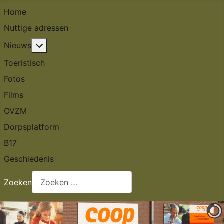
Home
Nuttige adressen
Meer over: Nieuws
Nieuws
Toeristisch
Fotos
Films
OVZM
Dorpsplatform
B17
Geschiedenis
Zoeken