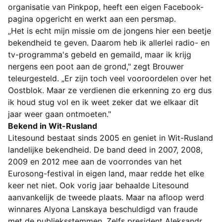
organisatie van Pinkpop, heeft een eigen Facebook-
pagina opgericht en werkt aan een persmap.
„Het is echt mijn missie om de jongens hier een beetje
bekendheid te geven. Daarom heb ik allerlei radio- en
tv-programma's gebeld en gemaild, maar ik krijg
nergens een poot aan de grond," zegt Brouwer
teleurgesteld. „Er zijn toch veel vooroordelen over het
Oostblok. Maar ze verdienen die erkenning zo erg dus
ik houd stug vol en ik weet zeker dat we elkaar dit
jaar weer gaan ontmoeten."
Bekend in Wit-Rusland
Litesound bestaat sinds 2005 en geniet in Wit-Rusland
landelijke bekendheid. De band deed in 2007, 2008,
2009 en 2012 mee aan de voorrondes van het
Eurosong-festival in eigen land, maar redde het elke
keer net niet. Ook vorig jaar behaalde Litesound
aanvankelijk de tweede plaats. Maar na afloop werd
winnares Alyona Lanskaya beschuldigd van fraude
met de publieksstemmen. Zelfs president Aleksandr