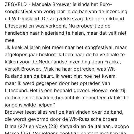
ZEGVELD - Manuela Brouwer is sinds het Euro-
songfestïval van vorig jaar in de ban van de inzending
uit Wit-Rusland. De Zegveldse zag de pop-rockband
Litesound en was verkocht. Nu probeert ze de
handleden naar Nederland te halen, maar dat valt niet
mee.
„Ik keek al jaren niet meer naar het songfestival, maar
afgelopen jaar besloot ik toch naar de halve finale te
kijken voor de Nederlandse inzending Joan Franka,"
vertelt Brouwer. „Vlak na haar optreden, was Wit-
Rusland aan de beurt. Ik weet niet hoe het kwam,
maar ik werd gegrepen door het optreden van
Litesound. Het is een bepaald gevoel. Hoewel ook zij
de finale niet haalden, bedacht ik me meteen dat ik die
jongens wilde helpen."
Brouwer leest alles wat ze kan vinden over de band,
die wordt gevormd door de Wit-Russische broers
Dima (27) en Vova (23) Karyakin en de Italiaan Jacopo
Massa (25). Vervolgens zoekt ze contact met hen via