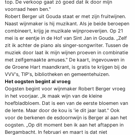
top. De verkoop gaat zó goed dat ik door mijn
voorraad heen ben."
Robert Berger uit Gouda staat er met zijn fruitwijnen.
Naast wijnmaker is hij muzikant. Als je beide beroepen
combineert, krijg je muzikale wijnproeverijen. Op 21
mei is er eentje in de Hof van Sint Jan in Gouda. „Zelf
zit ik achter de piano als singer-songwriter. Tussen de
muziek door laat ik mijn wijnen proeven in combinatie
met zelfgemaakte amuses." De kaart, ingevouwen in
de Groene Hart maandkrant, is gratis te krijgen bij de
VVV's, TIP's, bibliotheken en gemeentehuizen.
Het oogsten begint al vroeg
Oogsten begint voor wijnmaker Robert Berger vroeg
in het voorjaar. „Ik maak wijn van de kleine
hoefbladbloem. Dat is een van de eerste bloemen van
de lente. Maar door de kou is 'ie dit jaar laat." Ook
voor de berkenen de esdoornwijn is Berger al aan het
oogsten. „Op dit moment ben ik aan het aftappen in
Bergambacht. In februari en maart is dat niet