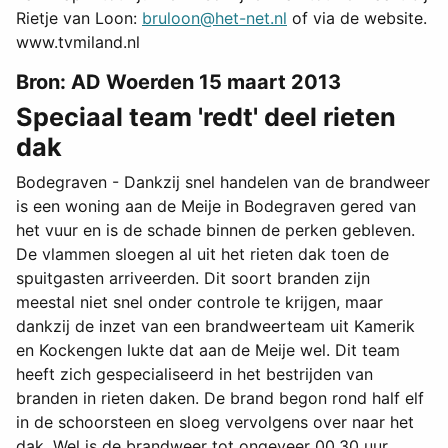
Rietje van Loon:
bruloon@het-net.nl
of via de website.
www.tvmiland.nl
Bron: AD Woerden 15 maart 2013
Speciaal team 'redt' deel rieten
dak
Bodegraven - Dankzij snel handelen van de brandweer
is een woning aan de Meije in Bodegraven gered van
het vuur en is de schade binnen de perken gebleven.
De vlammen sloegen al uit het rieten dak toen de
spuitgasten arriveerden. Dit soort branden zijn
meestal niet snel onder controle te krijgen, maar
dankzij de inzet van een brandweerteam uit Kamerik
en Kockengen lukte dat aan de Meije wel. Dit team
heeft zich gespecialiseerd in het bestrijden van
branden in rieten daken. De brand begon rond half elf
in de schoorsteen en sloeg vervolgens over naar het
dak. Wel is de brandweer tot ongeveer 00.30 uur