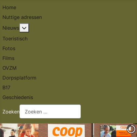
Home
Nuttige adressen
Meer over: Nieuws
Nieuws
Toeristisch
Fotos
Films
OVZM
Dorpsplatform
B17
Geschiedenis
Zoeken