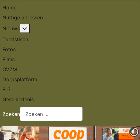
Home
Nuttige adressen
Meer over: Nieuws
Nieuws
Toeristisch
Fotos
Films
OVZM
Dorpsplatform
B17
Geschiedenis
Zoeken