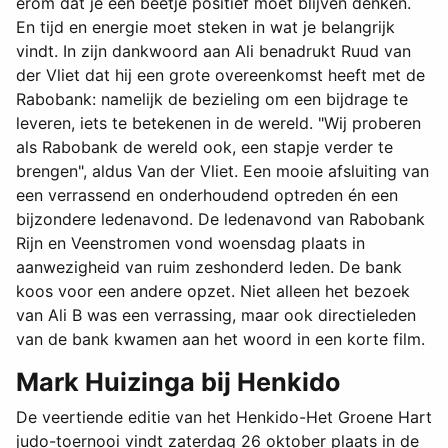
erom dat je een beetje positief moet blijven denken.
En tijd en energie moet steken in wat je belangrijk
vindt. In zijn dankwoord aan Ali benadrukt Ruud van
der Vliet dat hij een grote overeenkomst heeft met de
Rabobank: namelijk de bezieling om een bijdrage te
leveren, iets te betekenen in de wereld. "Wij proberen
als Rabobank de wereld ook, een stapje verder te
brengen", aldus Van der Vliet. Een mooie afsluiting van
een verrassend en onderhoudend optreden én een
bijzondere ledenavond. De ledenavond van Rabobank
Rijn en Veenstromen vond woensdag plaats in
aanwezigheid van ruim zeshonderd leden. De bank
koos voor een andere opzet. Niet alleen het bezoek
van Ali B was een verrassing, maar ook directieleden
van de bank kwamen aan het woord in een korte film.
Mark Huizinga bij Henkido
De veertiende editie van het Henkido-Het Groene Hart
judo-toernooi vindt zaterdag 26 oktober plaats in de