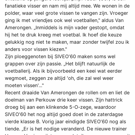
fanatieke visser en nam mij altijd mee. We wonen in de
polder, waar veel grote vissen te vangen zijn. Vroeger
ging ik met vriendjes ook wel voetballen," aldus Van
Amerongen. „Inmiddels is mijn vader gestopt, omdat
hij het te druk kreeg met voetbal. Ik hoef die keuze
gelukkig nog niet te maken, maar zonder twijfel zou ik
anders voor vissen kiezen."
Zijn ploeggenoten bij SIVEO'60 maken soms wel
grappen over zijn passie. „Het blijft natuurlijk de
voetballerij. Als ik bijvoorbeeld een keei wat eerder
wegmoet, zeggen ze altijd 'oh, die zal wel weer
moeten vissen'..."
Recent draaide Van Amerongen de rollen om en liet de
doelman van Perkouw drie keer vissen. Zijn hattrick
droeg bij aan een klinkende 5-O-zege, waardoor
SIVEO'60 het nog altijd goed doet in de zaterdagse
vierde klasse B. Vorig jaar eindigde SIVEO'60 nog als
tiende. „Er is het nodige veranderd. De nieuwe trainer