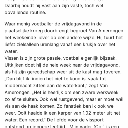
Daarbij houdt hij vast aan zijn vaste, toch wel
opvallende routine.
Waar menig voetballer de vrijdagavond in de
plaatselijke kroeg doorbrengt begroet Van Amerongen
het weekeinde liever op een andere wijze. Hij tuurt het
liefst zielsalleen urenlang vanaf een krukje over het
water.
Vissen is zijn grote passie, voetbal eigenlijk bijzaak.
Uitkijken doet hij de hele week naar de vrijdagavond,
als hij zijn gereedschap weer uit de kast mag toveren.
„Dan blijf ik, indien het niet te koud is, vaak tot
middernacht zitten aan de waterkant," zegt Van
Amerongen. „Het is heerlijk om een zware werkweek
zo af te sluiten. Ook wel rustgevend, maar er moet wél
vis aan de haak komen. Zo fanatiek ben ik ook wel
weer. Ooit haalde ik een karper van 1.02 meter uit het
water. Een record." De liefde voor de vissport
ontstond op jongere leeftijd. „Mijn vader (Cor) is een