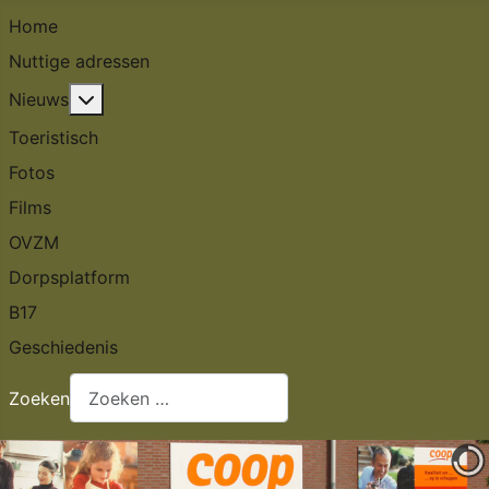
Home
Nuttige adressen
Meer over: Nieuws
Nieuws
Toeristisch
Fotos
Films
OVZM
Dorpsplatform
B17
Geschiedenis
Zoeken