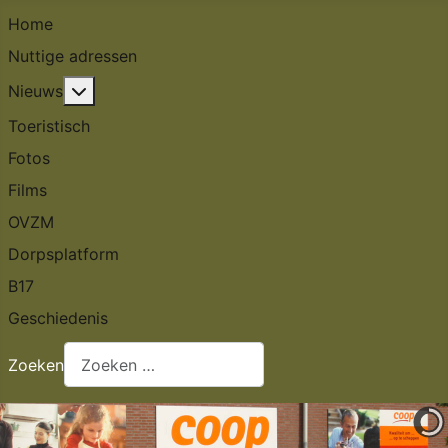
Home
Nuttige adressen
Meer over: Nieuws
Nieuws
Toeristisch
Fotos
Films
OVZM
Dorpsplatform
B17
Geschiedenis
Zoeken