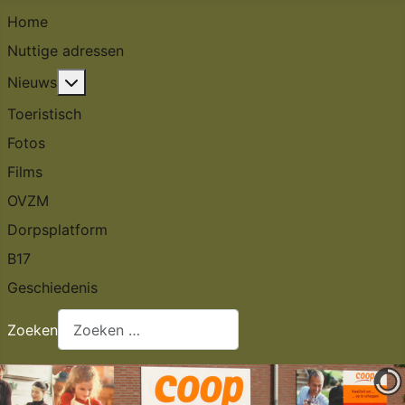
Home
Nuttige adressen
Meer over: Nieuws
Nieuws
Toeristisch
Fotos
Films
OVZM
Dorpsplatform
B17
Geschiedenis
Zoeken