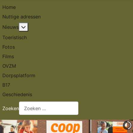
Home
Nuttige adressen
Meer over: Nieuws
Nieuws
Toeristisch
Fotos
Films
OVZM
Dorpsplatform
B17
Geschiedenis
Zoeken