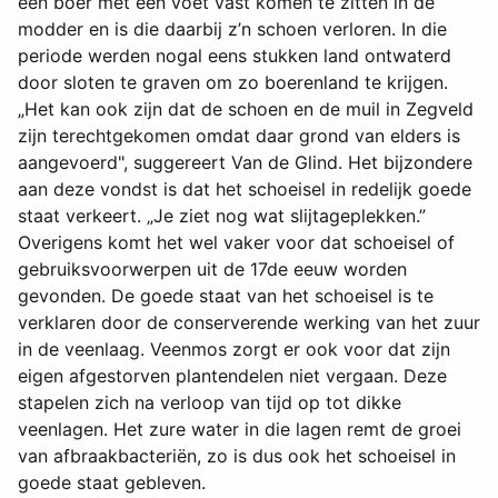
een boer met een voet vast komen te zitten in de
modder en is die daarbij z’n schoen verloren. In die
periode werden nogal eens stukken land ontwaterd
door sloten te graven om zo boerenland te krijgen.
„Het kan ook zijn dat de schoen en de muil in Zegveld
zijn terechtgekomen omdat daar grond van elders is
aangevoerd", suggereert Van de Glind. Het bijzondere
aan deze vondst is dat het schoeisel in redelijk goede
staat verkeert. „Je ziet nog wat slijtageplekken.”
Overigens komt het wel vaker voor dat schoeisel of
gebruiksvoorwerpen uit de 17de eeuw worden
gevonden. De goede staat van het schoeisel is te
verklaren door de conserverende werking van het zuur
in de veenlaag. Veenmos zorgt er ook voor dat zijn
eigen afgestorven plantendelen niet vergaan. Deze
stapelen zich na verloop van tijd op tot dikke
veenlagen. Het zure water in die lagen remt de groei
van afbraakbacteriën, zo is dus ook het schoeisel in
goede staat gebleven.