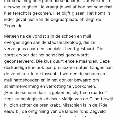
materiaal nog heel goed herkenbaar is. Dat wekt mijn
nieuwsgierigheid. Je vraagt je wel af hoe het schoeisel
hier terecht is gekomen. Het blijft gissen. Het komt in
ieder geval niet van de begraafplaats af’, zegt de
Zegvelder.
Meteen na de vondst zijn de schoen en muil
overgedragen aan de stadsarcheoloog, die ze
vervolgens naar een specialist heeft gestuurd. Die
zorgt ervoor dat het schoeisel goed wordt
geconserveerd. Die klus duurt enkele maanden. Deze
deskundige kan ook een preciezere datum hangen aan
de vondsten. In de tussentijd worden de schoen en
muil natgehouden en in het donker bewaard om
schimmelvorming en verrotting te voorkomen.
,Hoe die schoen daar is gekomen, blijft een raadsel”,
zegt archeologisch adviseur Marijn van de Glind terwijl
hij zich achter de oren krabt. Misschien is in de 17de
eeuw bij de ontginning van de landen rond Zegveld