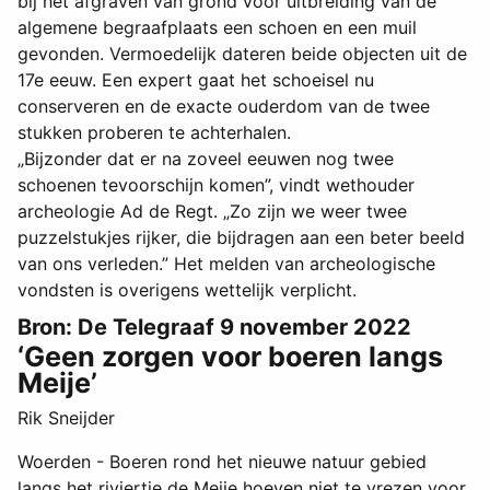
bij het afgraven van grond voor uitbreiding van de
algemene begraafplaats een schoen en een muil
gevonden. Vermoedelijk dateren beide objecten uit de
17e eeuw. Een expert gaat het schoeisel nu
conserveren en de exacte ouderdom van de twee
stukken proberen te achterhalen.
„Bijzonder dat er na zoveel eeuwen nog twee
schoenen tevoorschijn komen”, vindt wethouder
archeologie Ad de Regt. „Zo zijn we weer twee
puzzelstukjes rijker, die bijdragen aan een beter beeld
van ons verleden.” Het melden van archeologische
vondsten is overigens wettelijk verplicht.
Bron: De Telegraaf 9 november 2022
‘Geen zorgen voor boeren langs
Meije’
Rik Sneijder
Woerden - Boeren rond het nieuwe natuur gebied
langs het riviertje de Meije hoeven niet te vrezen voor