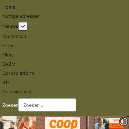
Home
Nuttige adressen
Meer over: Nieuws
Nieuws
Toeristisch
Fotos
Films
OVZM
Dorpsplatform
B17
Geschiedenis
Zoeken