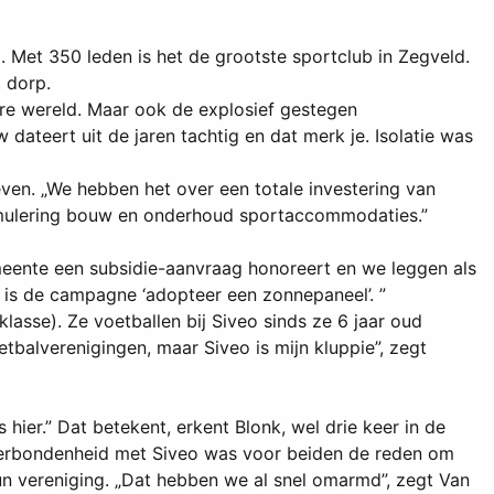
. Met 350 leden is het de grootste sportclub in Zegveld.
 dorp.
ere wereld. Maar ook de explosief gestegen
ateert uit de jaren tachtig en dat merk je. Isolatie was
even. „We hebben het over een totale investering van
Stimulering bouw en onderhoud sportaccommodaties.”
eente een subsidie-aanvraag honoreert en we leggen als
t, is de campagne ‘adopteer een zonnepaneel’. ”
klasse). Ze voetballen bij Siveo sinds ze 6 jaar oud
balverenigingen, maar Siveo is mijn kluppie”, zegt
s hier.” Dat betekent, erkent Blonk, wel drie keer in de
 verbondenheid met Siveo was voor beiden de reden om
un vereniging. „Dat hebben we al snel omarmd”, zegt Van