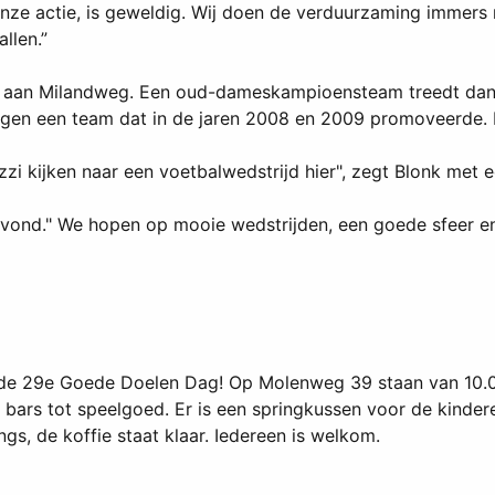
nze actie, is geweldig. Wij doen de verduurzaming immers n
llen.”
d aan Milandweg. Een oud-dameskampioensteam treedt dan 
egen een team dat in de jaren 2008 en 2009 promoveerde. 
zzi kijken naar een voetbalwedstrijd hier", zegt Blonk met e
agavond." We hopen op mooie wedstrijden, een goede sfeer en
de 29e Goede Doelen Dag! Op Molenweg 39 staan van 10.00 
bars tot speelgoed. Er is een springkussen voor de kindere
ngs, de koffie staat klaar. Iedereen is welkom.