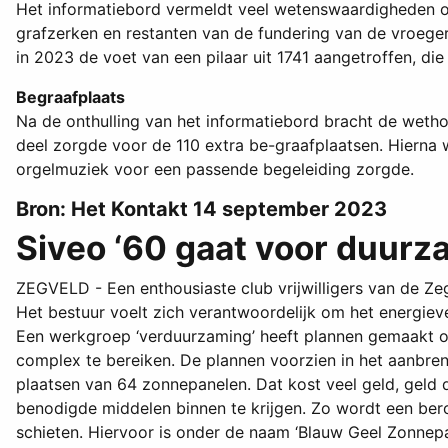
Het informatiebord vermeldt veel wetenswaardigheden o
grafzerken en restanten van de fundering van de vroege
in 2023 de voet van een pilaar uit 1741 aangetroffen, die l
Begraafplaats
Na de onthulling van het informatiebord bracht de wet
deel zorgde voor de 110 extra be-graafplaatsen. Hierna w
orgelmuziek voor een passende begeleiding zorgde.
Bron: Het Kontakt 14 september 2023
Siveo ‘60 gaat voor duur
ZEGVELD - Een enthousiaste club vrijwilligers van de Z
Het bestuur voelt zich verantwoordelijk om het energiev
Een werkgroep ‘verduurzaming’ heeft plannen gemaakt om 
complex te bereiken. De plannen voorzien in het aanbreng
plaatsen van 64 zonnepanelen. Dat kost veel geld, geld d
benodigde middelen binnen te krijgen. Zo wordt een be
schieten. Hiervoor is onder de naam ‘Blauw Geel Zonnep