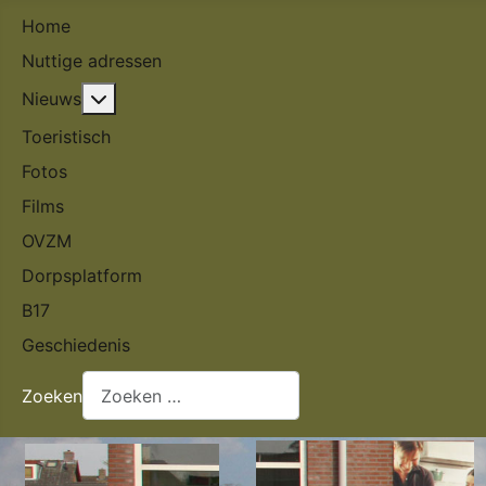
Home
Nuttige adressen
Meer over: Nieuws
Nieuws
Toeristisch
Fotos
Films
OVZM
Dorpsplatform
B17
Geschiedenis
Zoeken