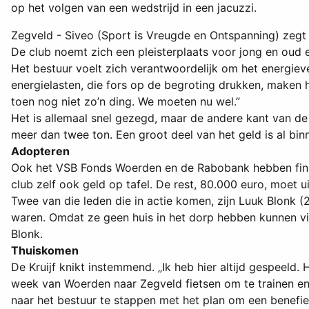
op het volgen van een wedstrijd in een jacuzzi.
Zegveld - Siveo (Sport is Vreugde en Ontspanning) zegt e
De club noemt zich een pleisterplaats voor jong en oud 
Het bestuur voelt zich verantwoordelijk om het energiev
energielasten, die fors op de begroting drukken, maken h
toen nog niet zo’n ding. We moeten nu wel.”
Het is allemaal snel gezegd, maar de andere kant van de 
meer dan twee ton. Een groot deel van het geld is al bi
Adopteren
Ook het VSB Fonds Woerden en de Rabobank hebben finan
club zelf ook geld op tafel. De rest, 80.000 euro, moet 
Twee van die leden die in actie komen, zijn Luuk Blonk (26
waren. Omdat ze geen huis in het dorp hebben kunnen vin
Blonk.
Thuiskomen
De Kruijf knikt instemmend. „Ik heb hier altijd gespeeld. 
week van Woerden naar Zegveld fietsen om te trainen en
naar het bestuur te stappen met het plan om een benefie