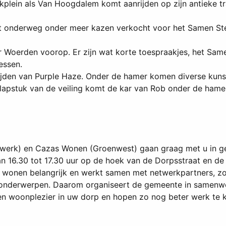
plein als Van Hoogdalem komt aanrijden op zijn antieke tra
 onderweg onder meer kazen verkocht voor het Samen Ster
r Woerden voorop. Er zijn wat korte toespraakjes, het Sam
essen.
eijden van Purple Haze. Onder de hamer komen diverse kunst
pstuk van de veiling komt de kar van Rob onder de hamer
nwerk) en Cazas Wonen (Groenwest) gaan graag met u in ges
 16.30 tot 17.30 uur op de hoek van de Dorpsstraat en de 
 wonen belangrijk en werkt samen met netwerkpartners, zoa
onderwerpen. Daarom organiseert de gemeente in samenwer
 en woonplezier in uw dorp en hopen zo nog beter werk te 