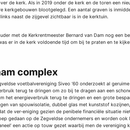
ver de kerk. Als in 2019 onder de kerk en de toren een n
re kerkgebouwen blootgelegd. Een aantal graven is inmidde
inks naast de zijgevel zichtbaar is in de kerktuin.
houder met de Kerkrentmeester Bernard van Dam nog een be
as er in de kerk voldoende tijd om bij te praten en te kijk
zaam complex
egveldse voetbalvereniging Siveo ‘60 onderzoekt al geruim
erbruik terug te dringen om zo bij te dragen aan een schon
het energieverbruik terug te dringen en een grote bespari
en van spouwisolatie, dubbel glas met kunststof kozijnen, 
at de ver-eniging gezien de penibele financiële situatie ni
roep gedaan op de Zegveldse ondernemers en worden ook l
aneel’ een actie op touw gezet waarbij men de vereniging 