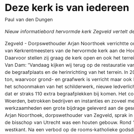
Deze kerk is van iedereen
Paul van den Dungen
Nieuw informatiebord hervormde kerk Zegveld vertelt de 
Zegveld - Dorpswethouder Arjan Noorthoek verrichtte onl
van Kerkrentmeesters van de hervormde kerk aan de Hoofd
Daarvoor stellen zij graag de kerk open en ook het ter
Van Dam: “Vandaag kijken wij terug op de restauratie va
de begraafplaats en de herinrichting van het terrein. In 
ton, waarvoor grond- en graafwerk is verricht maar ook 
het schoonmaken van het schilderwerk, nieuwe ledverlicht
dat er straks 110 extra begraafplekken bij komen. Het c
Woerden, betrokken bedrijven en instanties en zoveel me
werkzaamheden een grote bijdrage geleverd aan de gesc
Arjan Noorthoek, dorpswethouder van Zegveld, sprak in 
de bisschop van Utrecht was een houten gebouw. Rond 1
westkant. Na een verbod op de rooms-katholieke godsdie