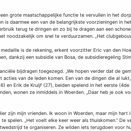
en grote maatschappelijke functie te vervullen in het dorp
en is daarmee een van de belangrijkste voorzieningen in het
erbruik terug te dringen en zo bij te dragen aan een schon
et noodzakelijk om snel te verduurzamen. „Het clubgebouw d
medaille is de rekening, erkent voorzitter Eric van den Ho
nnen, dankzij een subsidie van Bosa, de subsidieregeling 
ciële bijdragen toegezegd. „We hopen verder dat de gem
uit acties van de leden komen. Een van de dingen die al luk
) en Erik de Kruijf (27), beiden spelend in het eerste (4de 
den, wonen ze inmiddels in Woerden. „Daar heb je ook voet
Hier zijn mijn vrienden. Ik woon in Woerden, maar mijn hart i
 te spelen. „Het voelt elke keer weer als thuiskomen.” De
twedstrijd te organiseren. Ze wilden iets terugdoen voor h