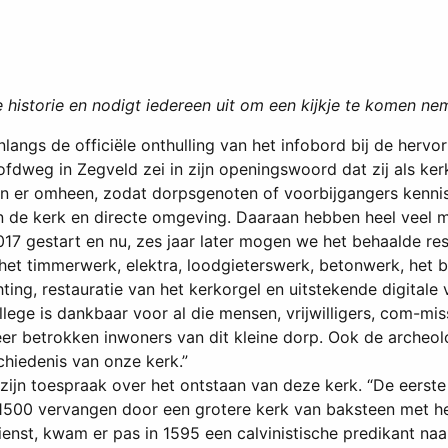
historie en nodigt iedereen uit om een kijkje te komen ne
angs de officiële onthulling van het infobord bij de hervo
weg in Zegveld zei in zijn openingswoord dat zij als kerkel
rein er omheen, zodat dorpsgenoten of voorbijgangers kenn
n de kerk en directe omgeving. Daaraan hebben heel veel me
2017 gestart en nu, zes jaar later mogen we het behaalde res
het timmerwerk, elektra, loodgieterswerk, betonwerk, het b
ing, restauratie van het kerkorgel en uitstekende digitale
ollege is dankbaar voor al die mensen, vrijwilligers, com-
er betrokken inwoners van dit kleine dorp. Ook de archeol
hiedenis van onze kerk.”
zijn toespraak over het ontstaan van deze kerk. “De eerst
500 vervangen door een grotere kerk van baksteen met het
nst, kwam er pas in 1595 een calvinistische predikant naa