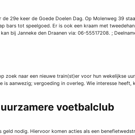
de 29e keer de Goede Doelen Dag. Op Molenweg 39 staan va
p bars tot speelgoed. Er is ook een kraam met tweedehands
an bij Janneke den Draanen via: 06-55517208. ; Deelname 
p zoek naar een nieuwe train(st)er voor hun wekelijkse uu
atie is aanwezig; vergoeding in overleg. Wie interesse hee
duurzamere voetbalclub
s geld nodig. Hiervoor komen acties als een benefietwedst