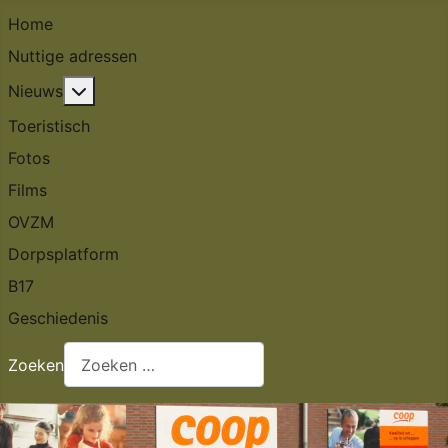
Home
Nuttige adressen
Meer over: Nieuws
Nieuws
Toeristisch
Fotos
Films
OVZM
Dorpsplatform
B17
Geschiedenis
Zoeken