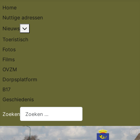
Home
Nuttige adressen
Meer over: Nieuws
Nieuws
Toeristisch
Fotos
Films
OVZM
Dorpsplatform
B17
Geschiedenis
Zoeken