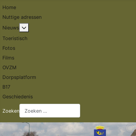
Home
Nuttige adressen
Meer over: Nieuws
Nieuws
Toeristisch
Fotos
Films
OVZM
Dorpsplatform
B17
Geschiedenis
Zoeken