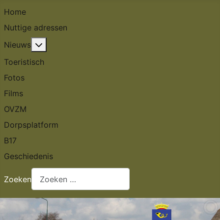
Home
Nuttige adressen
Meer over: Nieuws
Nieuws
Toeristisch
Fotos
Films
OVZM
Dorpsplatform
B17
Geschiedenis
Zoeken