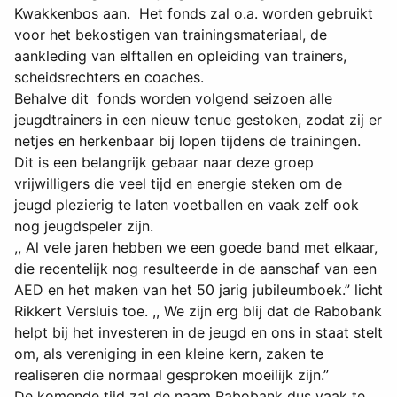
Kwakkenbos aan. Het fonds zal o.a. worden gebruikt
voor het bekostigen van trainingsmateriaal, de
aankleding van elftallen en opleiding van trainers,
scheidsrechters en coaches.
Behalve dit fonds worden volgend seizoen alle
jeugdtrainers in een nieuw tenue gestoken, zodat zij er
netjes en herkenbaar bij lopen tijdens de trainingen.
Dit is een belangrijk gebaar naar deze groep
vrijwilligers die veel tijd en energie steken om de
jeugd plezierig te laten voetballen en vaak zelf ook
nog jeugdspeler zijn.
,, Al vele jaren hebben we een goede band met elkaar,
die recentelijk nog resulteerde in de aanschaf van een
AED en het maken van het 50 jarig jubileumboek.” licht
Rikkert Versluis toe. ,, We zijn erg blij dat de Rabobank
helpt bij het investeren in de jeugd en ons in staat stelt
om, als vereniging in een kleine kern, zaken te
realiseren die normaal gesproken moeilijk zijn.”
De komende tijd zal de naam Rabobank dus vaak te