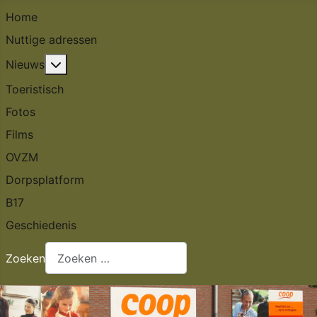
Home
Nuttige adressen
Meer over: Nieuws
Nieuws
Toeristisch
Fotos
Films
OVZM
Dorpsplatform
B17
Geschiedenis
Zoeken