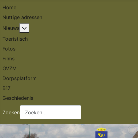
Home
Nuttige adressen
Meer over: Nieuws
Nieuws
Toeristisch
Fotos
Films
OVZM
Dorpsplatform
B17
Geschiedenis
Zoeken