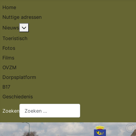
Home
Nuttige adressen
Meer over: Nieuws
Nieuws
Toeristisch
Fotos
Films
OVZM
Dorpsplatform
B17
Geschiedenis
Zoeken