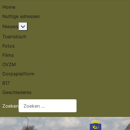
Home
Nuttige adressen
Meer over: Nieuws
Nieuws
Toeristisch
Fotos
Films
OVZM
Dorpsplatform
B17
Geschiedenis
Zoeken