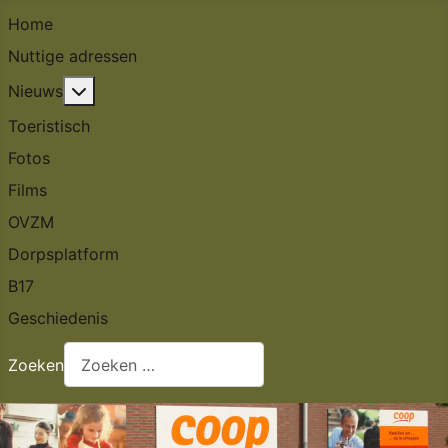
Home
Nuttige adressen
Meer over: Nieuws
Nieuws
Toeristisch
Fotos
Films
OVZM
Dorpsplatform
B17
Geschiedenis
Zoeken