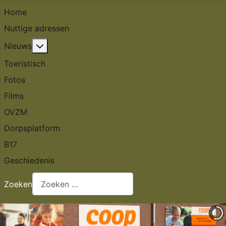
Home
Nuttige adressen
Meer over: Nieuws
Nieuws
Toeristisch
Fotos
Films
OVZM
Dorpsplatform
B17
Geschiedenis
Zoeken