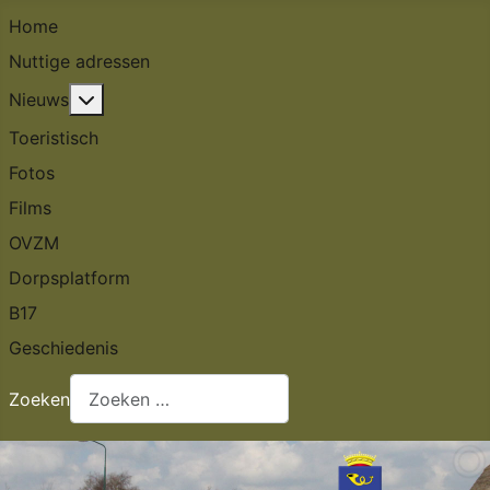
Home
Nuttige adressen
Meer over: Nieuws
Nieuws
Toeristisch
Fotos
Films
OVZM
Dorpsplatform
B17
Geschiedenis
Zoeken