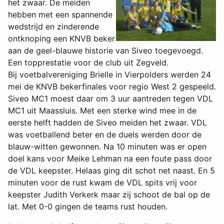
het zwaar. De meiden
hebben met een spannende
wedstrijd en zinderende
ontknoping een KNVB beker
aan de geel-blauwe historie van Siveo toegevoegd.
Een topprestatie voor de club uit Zegveld.
Bij voetbalvereniging Brielle in Vierpolders werden 24
mei de KNVB bekerfinales voor regio West 2 gespeeld.
Siveo MC1 moest daar om 3 uur aantreden tegen VDL
MC1 uit Maassluis. Met een sterke wind mee in de
eerste helft hadden de Siveo meiden het zwaar. VDL
was voetballend beter en de duels werden door de
blauw-witten gewonnen. Na 10 minuten was er open
doel kans voor Meike Lehman na een foute pass door
de VDL keepster. Helaas ging dit schot net naast. En 5
minuten voor de rust kwam de VDL spits vrij voor
keepster Judith Verkerk maar zij schoot de bal op de
lat. Met 0-0 gingen de teams rust houden.