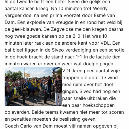
In de tweede helft een beter Siveo die gelijk een
aantal kansen kreeg. Na 10 minuten trof Wendy
Vergeer doel na een prima voorzet door Esmé van
Dam. Een explosie van vreugde in en rond het veld bij
de geel-blauwen. De Zegveldse meiden kregen daarna
nog twee goede kansen op de 2-0. Het was 10
minuten later raak aan de andere kant voor VDL. Een
bal bleef liggen in de Siveo verdediging en een schotje
in de hoek bracht de stand naar 1-1. In de laatste tien
minuten waren er over en weer wat doelpogingen.
VDL kreeg een aantal vrije
trappen die door de wind
mee ruim over het doel
gingen. Siveo had nog een
paar snelle uitbraken die
een paar hoekschoppen
opleverden. Beide teams kwamen niet meer tot scoren
en penalties moesten de beslissing geven.
Coach Carlo van Dam moest vijf namen opgeven bij