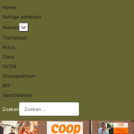
Home
Nuttige adressen
Meer over: Nieuws
Nieuws
Toeristisch
Fotos
Films
OVZM
Dorpsplatform
B17
Geschiedenis
Zoeken