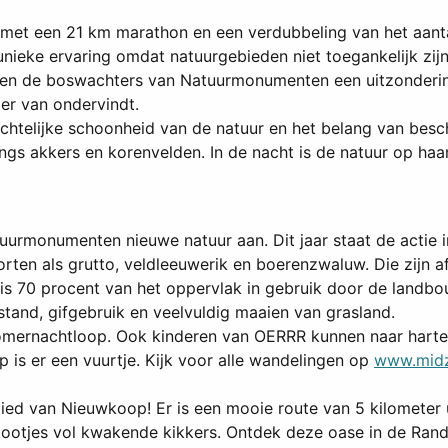
 met een 21 km marathon en een verdubbeling van het aanta
nieke ervaring omdat natuurgebieden niet toegankelijk zi
n de boswachters van Natuurmonumenten een uitzondering 
er van ondervindt.
telijke schoonheid van de natuur en het belang van besc
ngs akkers en korenvelden. In de nacht is de natuur op haa
monumenten nieuwe natuur aan. Dit jaar staat de actie in
ten als grutto, veldleeuwerik en boerenzwaluw. Die zijn af
is 70 procent van het oppervlak in gebruik door de landbou
and, gifgebruik en veelvuldig maaien van grasland.
zomernachtloop. Ook kinderen van OERRR kunnen naar harten
p is er een vuurtje. Kijk voor alle wandelingen op
www.midz
ed van Nieuwkoop! Er is een mooie route van 5 kilometer 
ootjes vol kwakende kikkers. Ontdek deze oase in de Rands