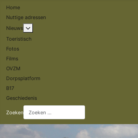
Home
Nuttige adressen
Meer over: Nieuws
Nieuws
Toeristisch
Fotos
Films
OVZM
Dorpsplatform
B17
Geschiedenis
Zoeken