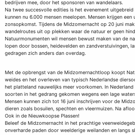
bedrijven mee, door het
sponsoren van wandelaars.
Na twee succesvolle edities is het evenement uitgebreid
kunnen nu 6.000 mensen meelopen. Mensen krijgen een u
zonsopkomst. Tijdens de Midzomernacht op 20 juni make
wandelroutes uit op plekken waar de natuur er geen hind
Natuurmonumenten wil mensen bewust maken van de nach
lopen door bossen, heidevelden en zandverstuivingen, la
gedragen zich anders dan overdag.
Met de opbrengst van de Midzomernachtloop koopt Natuur
weides en het overleven van typisch Nederlandse diersoor
het platteland nauwelijks meer voorkomen. In Nederland 
soorten in het gedrang gekomen wegens een lage waterst
Mensen kunnen zich tot 16 juni inschrijven voor de Mid
dieren zoals bosuilen, spechten en vleermuizen. Na afloo
Ook in de Nieuwkoopse Plassen!
Beleef de Midzomernacht in het prachtige veenweidegebi
onverharde paden door weelderige weilanden en langs sl