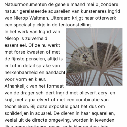
Natuurmonumenten de gehele maand mei bijzondere
natuur gerelateerde aquarellen van kunstenares Ingrid
van Nierop Waltman. Uiteraard krijgt haar otterwerk
een speciaal plekje in de tentoonstelling.
In het werk van Ingrid van
Nierop is zuiverheid
essentieel. Of ze nu werkt
met forse kwasten of met
de fijnste penselen, altijd is
er tot in detail sprake van
herkenbaarheid en aandacht
voor vorm en kleur.
Afhankelijk van het formaat
van de drager schildert Ingrid met olieverf, acryl en
krijt, met aquarelverf of met een combinatie van
technieken. Bij deze expositie gaat het dus om
schilderijen in aquarel. De dieren in haar aquarellen,
veelal uit de directe omgeving, worden in levenden
lijve geportretteerd, maar…er is hier en daar iets