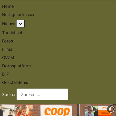
Home
Nuttige adressen
Meer over: Nieuws
Nieuws
Toeristisch
Fotos
Films
OVZM
Dorpsplatform
B17
Geschiedenis
Zoeken