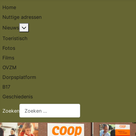
Home
Nuttige adressen
Meer over: Nieuws
Nieuws
Toeristisch
Fotos
Films
OVZM
Dorpsplatform
B17
Geschiedenis
Zoeken