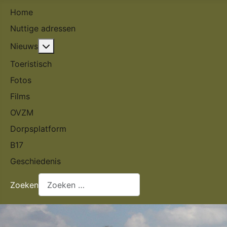
Home
Nuttige adressen
Meer over: Nieuws
Nieuws
Toeristisch
Fotos
Films
OVZM
Dorpsplatform
B17
Geschiedenis
Zoeken