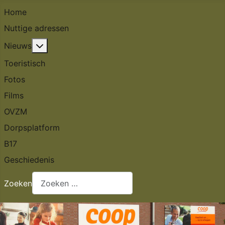
Home
Nuttige adressen
Meer over: Nieuws
Nieuws
Toeristisch
Fotos
Films
OVZM
Dorpsplatform
B17
Geschiedenis
Zoeken