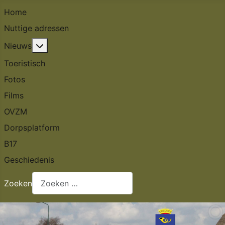
Home
Nuttige adressen
Meer over: Nieuws
Nieuws
Toeristisch
Fotos
Films
OVZM
Dorpsplatform
B17
Geschiedenis
Zoeken