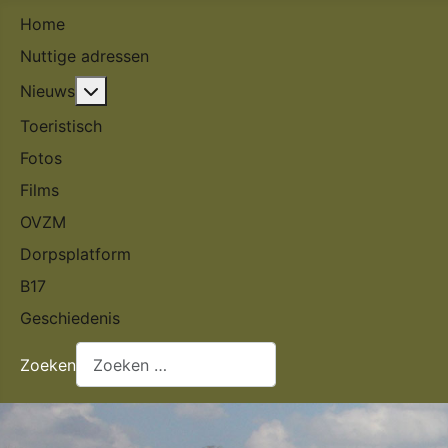
Home
Nuttige adressen
Meer over: Nieuws
Nieuws
Toeristisch
Fotos
Films
OVZM
Dorpsplatform
B17
Geschiedenis
Zoeken