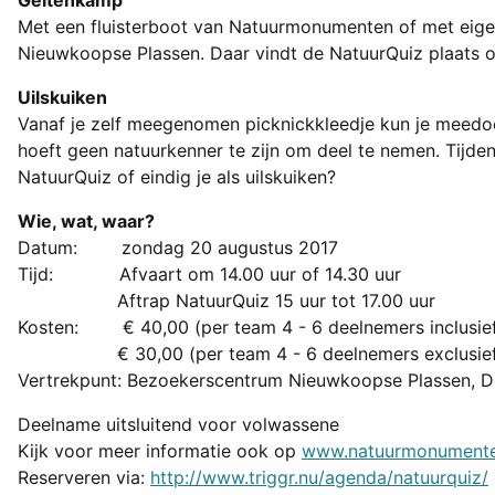
Geitenkamp
Met een fluisterboot van Natuurmonumenten of met eige
Nieuwkoopse Plassen. Daar vindt de NatuurQuiz plaats o
Uilskuiken
Vanaf je zelf meegenomen picknickkleedje kun je meedoe
hoeft geen natuurkenner te zijn om deel te nemen. Tijden
NatuurQuiz of eindig je als uilskuiken?
Wie, wat, waar?
Datum: zondag 20 augustus 2017
Tijd: Afvaart om 14.00 uur of 14.30 uur
Aftrap NatuurQuiz 15 uur tot 17.00 uur
Kosten: € 40,00 (per team 4 - 6 deelnemers inclusief
€ 30,00 (per team 4 - 6 deelnemers exclusief 
Vertrekpunt: Bezoekerscentrum Nieuwkoopse Plassen, D
Deelname uitsluitend voor volwassene
Kijk voor meer informatie ook op
www.natuurmonumente
Reserveren via:
http://www.triggr.nu/agenda/natuurquiz/