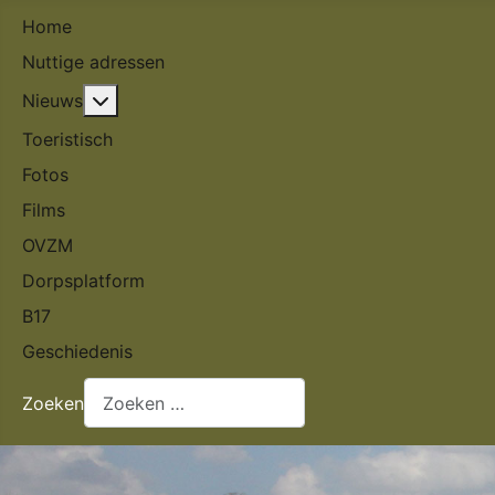
Home
Nuttige adressen
Meer over: Nieuws
Nieuws
Toeristisch
Fotos
Films
OVZM
Dorpsplatform
B17
Geschiedenis
Zoeken