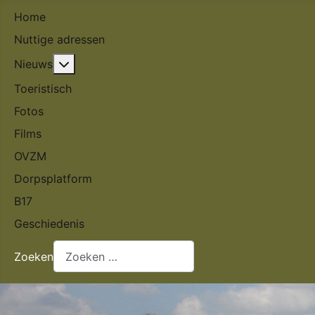
Home
Nuttige adressen
Meer over: Nieuws
Nieuws
Toeristisch
Fotos
Films
OVZM
Dorpsplatform
B17
Geschiedenis
Zoeken