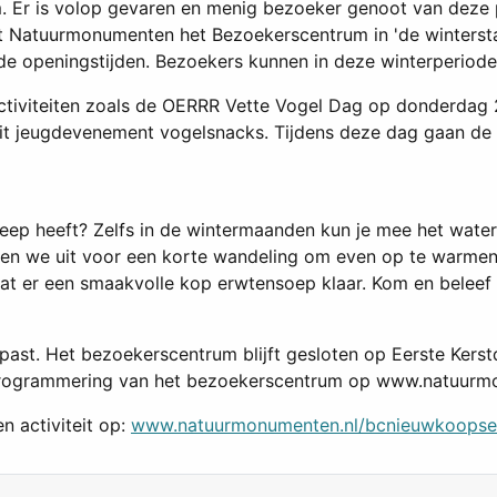
Er is volop gevaren en menig bezoeker genoot van deze pr
 Natuurmonumenten het Bezoekerscentrum in 'de winterstan
e openingstijden. Bezoekers kunnen in deze winterperiode e
k activiteiten zoals de OERRR Vette Vogel Dag op donderdag
dit jeugdevenement vogelsnacks. Tijdens deze dag gaan d
eep heeft? Zelfs in de wintermaanden kun je mee het water
pen we uit voor een korte wandeling om even op te warme
aat er een smaakvolle kop erwtensoep klaar. Kom en beleef 
ast. Het bezoekerscentrum blijft gesloten op Eerste Kers
terprogrammering van het bezoekerscentrum op www.natuur
n activiteit op:
www.natuurmonumenten.nl/bcnieuwkoopse