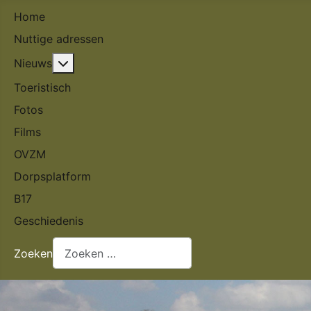
Home
Nuttige adressen
Meer over: Nieuws
Nieuws
Toeristisch
Fotos
Films
OVZM
Dorpsplatform
B17
Geschiedenis
Zoeken