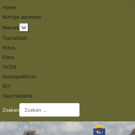
Home
Nuttige adressen
Meer over: Nieuws
Nieuws
Toeristisch
Fotos
Films
OVZM
Dorpsplatform
B17
Geschiedenis
Zoeken